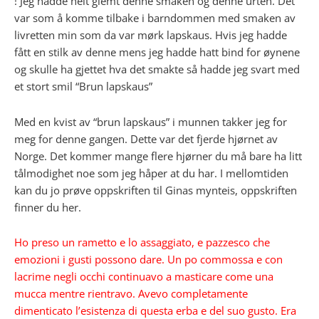
! Jeg hadde helt glemt denne smaken og denne urten. Det
var som å komme tilbake i barndommen med smaken av
livretten min som da var mørk lapskaus. Hvis jeg hadde
fått en stilk av denne mens jeg hadde hatt bind for øynene
og skulle ha gjettet hva det smakte så hadde jeg svart med
et stort smil “Brun lapskaus”
Med en kvist av “brun lapskaus” i munnen takker jeg for
meg for denne gangen. Dette var det fjerde hjørnet av
Norge. Det kommer mange flere hjørner du må bare ha litt
tålmodighet noe som jeg håper at du har. I mellomtiden
kan du jo prøve oppskriften til Ginas mynteis, oppskriften
finner du her.
Ho preso un rametto e lo assaggiato, e pazzesco che
emozioni i gusti possono dare. Un po commossa e con
lacrime negli occhi continuavo a masticare come una
mucca mentre rientravo. Avevo completamente
dimenticato l’esistenza di questa erba e del suo gusto. Era