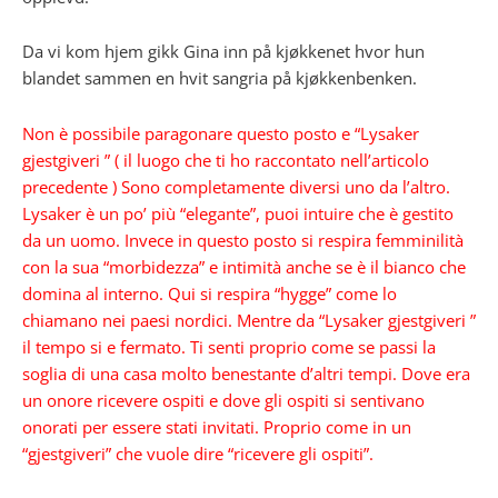
Da vi kom hjem gikk Gina inn på kjøkkenet hvor hun
blandet sammen en hvit sangria på kjøkkenbenken.
Non è possibile paragonare questo posto e “Lysaker
gjestgiveri ” ( il luogo che ti ho raccontato nell’articolo
precedente ) Sono completamente diversi uno da l’altro.
Lysaker è un po’ più “elegante”, puoi intuire che è gestito
da un uomo. Invece in questo posto si respira femminilità
con la sua “morbidezza” e intimità anche se è il bianco che
domina al interno. Qui si respira “hygge” come lo
chiamano nei paesi nordici. Mentre da “Lysaker gjestgiveri ”
il tempo si e fermato. Ti senti proprio come se passi la
soglia di una casa molto benestante d’altri tempi. Dove era
un onore ricevere ospiti e dove gli ospiti si sentivano
onorati per essere stati invitati.
Proprio come in un
“gjestgiveri” che vuole dire “ricevere gli ospiti”.