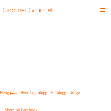
Skip
Carolines Gourmet
to
content
Carolines fjerde hjørnet av
Norge – Il quarto angolo
della Norvegia di Caroline
Heng på...
-
Hverdags-blogg
-
Matblogg
-
Norge
Share on Facebook