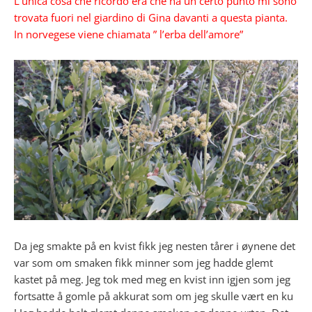
L’unica cosa che ricordo era che ha un certo punto mi sono
trovata fuori nel giardino di Gina davanti a questa pianta.
In norvegese viene chiamata ” l’erba dell’amore”
Da jeg smakte på en kvist fikk jeg nesten tårer i øynene det
var som om smaken fikk minner som jeg hadde glemt
kastet på meg. Jeg tok med meg en kvist inn igjen som jeg
fortsatte å gomle på akkurat som om jeg skulle vært en ku