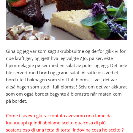
Gina og jeg var som sagt skrubbsultne og derfor gikk vi for
noe kraftiger, og gjett hva jeg valgte ? Jo, pølser, ekte
hjemmelagde pølser med en salat av poter og egg. Det hele
ble servert med brød og grønn salat. Vi satte oss ved et
bord ute i bakhagen som sto i full blomst….vel, det var
altså hagen som stod i full blomst ! Selv om det var akkurat
som om også bordet begynte å blomstre når maten kom
på bordet.
Come ti avevo già raccontato avevamo una fame da
luuuuuupi quindi abbiamo scelto qualcosa di più
sostanzioso di una fetta di torta. Indovina cosa ho scelto ?