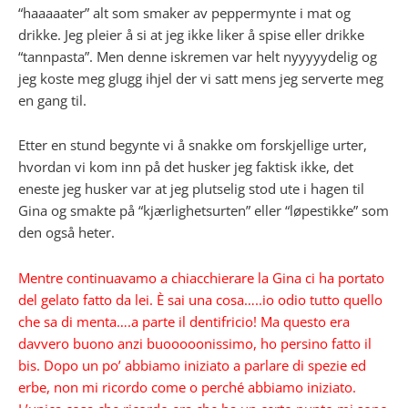
“haaaaater” alt som smaker av peppermynte i mat og
drikke. Jeg pleier å si at jeg ikke liker å spise eller drikke
“tannpasta”. Men denne iskremen var helt nyyyyydelig og
jeg koste meg glugg ihjel der vi satt mens jeg serverte meg
en gang til.
Etter en stund begynte vi å snakke om forskjellige urter,
hvordan vi kom inn på det husker jeg faktisk ikke, det
eneste jeg husker var at jeg plutselig stod ute i hagen til
Gina og smakte på “kjærlighetsurten” eller “løpestikke” som
den også heter.
Mentre continuavamo a chiacchierare la Gina ci ha portato
del gelato fatto da lei. È sai una cosa…..io odio tutto quello
che sa di menta….a parte il dentifricio! Ma questo era
davvero buono anzi buooooonissimo, ho persino fatto il
bis.
Dopo un po’ abbiamo iniziato a parlare di spezie ed
erbe, non mi ricordo come o perché abbiamo iniziato.