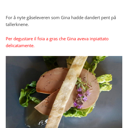
For å nyte gåseleveren som Gina hadde dandert pent på
tallerknene.
Per degustare il foia a gras che Gina aveva inpiattato
delicatamente.