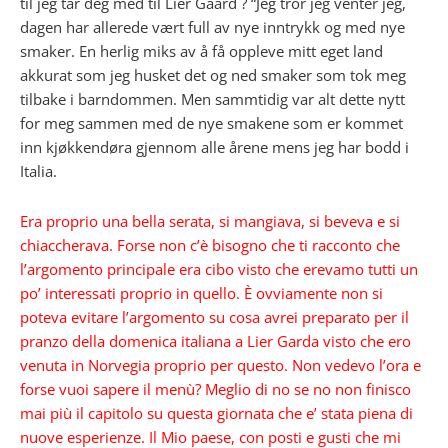
til jeg tar deg med til Lier Gaard ? “Jeg tror jeg venter jeg,
dagen har allerede vært full av nye inntrykk og med nye
smaker. En herlig miks av å få oppleve mitt eget land
akkurat som jeg husket det og ned smaker som tok meg
tilbake i barndommen. Men sammtidig var alt dette nytt
for meg sammen med de nye smakene som er kommet
inn kjøkkendøra gjennom alle årene mens jeg har bodd i
Italia.
Era proprio una bella serata, si mangiava, si beveva e si
chiaccherava. Forse non c’è bisogno che ti racconto che
l’argomento principale era cibo visto che erevamo tutti un
po’ interessati proprio in quello. È ovviamente non si
poteva evitare l’argomento su cosa avrei preparato per il
pranzo della domenica italiana a Lier Garda visto che ero
venuta in Norvegia proprio per questo. Non vedevo l’ora e
forse vuoi sapere il menù? Meglio di no se no non finisco
mai più il capitolo su questa giornata che e’ stata piena di
nuove esperienze. Il Mio paese, con posti e gusti che mi