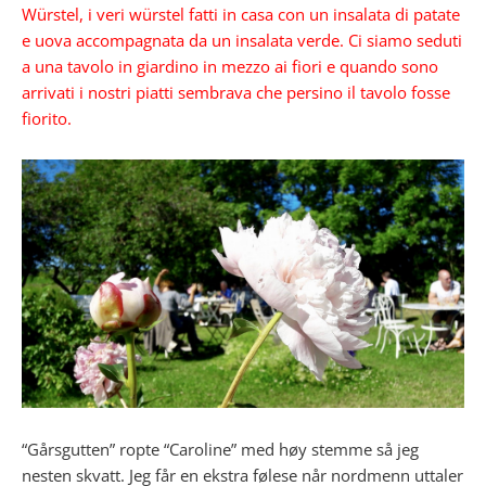
Würstel, i veri würstel fatti in casa con un insalata di patate
e uova accompagnata da
un insalata verde. Ci siamo seduti
a una tavolo in giardino in mezzo ai fiori e quando sono
arrivati i nostri piatti sembrava che persino il tavolo fosse
fiorito.
“Gårsgutten” ropte “Caroline” med høy stemme så jeg
nesten skvatt. Jeg får en ekstra følese når nordmenn uttaler