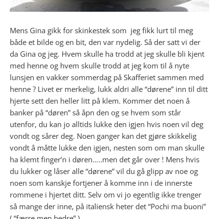
Mens Gina gikk for skinkestek som jeg fikk lurt til meg
både et bilde og en bit, den var nydelig. Så der satt vi der
da Gina og jeg. Hvem skulle ha trodd at jeg skulle bli kjent
med henne og hvem skulle trodd at jeg kom til å nyte
lunsjen en vakker sommerdag på Skafferiet sammen med
henne ? Livet er merkelig, lukk aldri alle “dørene” inn til ditt
hjerte sett den heller litt på klem. Kommer det noen å
banker på “døren” så åpn den og se hvem som står
utenfor, du kan jo alltids lukke den igjen hvis noen vil deg
vondt og sårer deg. Noen ganger kan det gjøre skikkelig
vondt å måtte lukke den igjen, nesten som om man skulle
ha klemt finger’n i døren…..men det går over ! Mens hvis
du lukker og låser alle “dørene” vil du gå glipp av noe og
noen som kanskje fortjener å komme inn i de innerste
rommene i hjertet ditt. Selv om vi jo egentlig ikke trenger
så mange der inne, på italiensk heter det “Pochi ma buoni”
( “færre men bedre” )