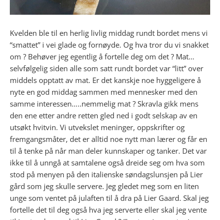
Kvelden ble til en herlig livlig middag rundt bordet mens vi
“smattet” i vei glade og fornøyde. Og hva tror du vi snakket
om ? Behøver jeg egentlig å fortelle deg om det ? Mat…
selvfølgelig siden alle som satt rundt bordet var “litt” over
middels opptatt av mat. Er det kanskje noe hyggeligere å
nyte en god middag sammen med mennesker med den
samme interessen…..nemmelig mat ? Skravla gikk mens
den ene etter andre retten gled ned i godt selskap av en
utsøkt hvitvin. Vi utvekslet meninger, oppskrifter og
fremgangsmåter, det er alltid noe nytt man lærer og får en
til å tenke på når man deler kunnskaper og tanker. Det var
ikke til å unngå at samtalene også dreide seg om hva som
stod på menyen på den italienske søndagslunsjen på Lier
gård som jeg skulle servere. Jeg gledet meg som en liten
unge som ventet på julaften til å dra på Lier Gaard. Skal jeg
fortelle det til deg også hva jeg serverte eller skal jeg vente