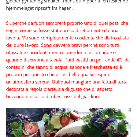
gjelder pynten og smaken, mens du nipper til en leskende
hjemmelaget ripssaft fra hagen.
Si, perché da fuori sembrerà proprio uno di quei posti che
sogni, come se fosse stato preso direttamente da una
favola. Ma sono completamente cosciente che dietro ci sta
del duro lavoro. Sono davvero bravi perché sono tutti
rilassati e sorridenti mentre prendono le comande e
quando ti servono a tavola. Tutti vestiti un po’ “antichi”, da
contadini che sanno di acqua, sapone e freschezza ed è
proprio per questo che è così bello qua.Si respira
un’atmosfera serena. Qui puoi mangiare una fetta di torta
decorata a regola d’arte, sia di
gusto che di aspetto,
bevendo un succo di ribes rossi del giardino.