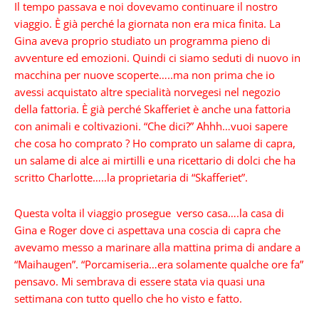
Il tempo passava e noi dovevamo continuare il nostro
viaggio. È già perché la giornata non era mica finita. La
Gina aveva proprio studiato un programma pieno di
avventure ed emozioni. Quindi ci siamo seduti di nuovo in
macchina per nuove scoperte…..ma non prima che io
avessi acquistato altre specialità norvegesi nel negozio
della fattoria. È già perché Skafferiet è anche una fattoria
con animali e coltivazioni. “Che dici?” Ahhh…vuoi sapere
che cosa ho comprato ? Ho comprato un salame di capra,
un salame di alce ai mirtilli e una ricettario di dolci che ha
scritto Charlotte…..la proprietaria di “Skafferiet”.
Questa volta il viaggio prosegue verso casa….la casa di
Gina e Roger dove ci aspettava una coscia di capra che
avevamo messo a marinare alla mattina prima di andare a
“Maihaugen”. “Porcamiseria…era solamente qualche ore fa”
pensavo. Mi sembrava di essere stata via quasi una
settimana con tutto quello che ho visto e fatto.