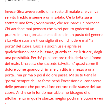
Invece Gina aveva scelto un arrosto di maiale che veniva
servito freddo insieme a un insalata. C’è lo fatta sia a
scattare una foto ( ovviamente) che a”rubare” un boccone.
Chi avrebbe mai pensato che avrei potuto godermi un
pranzo in una giornata piena di sole in un posto del genere
? La vita è strana e ti consiglio di non chiudere mai “la
porta” del cuore. Lasciala socchiusa e aprila se
qualcheduno viene a bussare, guarda chi c’è lì “fuori”, dagli
una possibilità. Perché puoi sempre richiuderla se ti fanno
del male. Una cosa che succede talvolta, e’ quasi come il
dolore come quando ti rimane un dito in mezzo a una
porta…ma prima o poi il dolore passa. Ma se tu tiene la
“porta” sempre chiusa forse perdi l’occasione di conoscere
delle persone che potresti fare entrare nelle stanze del tuo
cuore. Anche se in fondo non abbiamo bisogno di un
affollamento in quelle stanze, meglio pochi ma buoni e veri
!