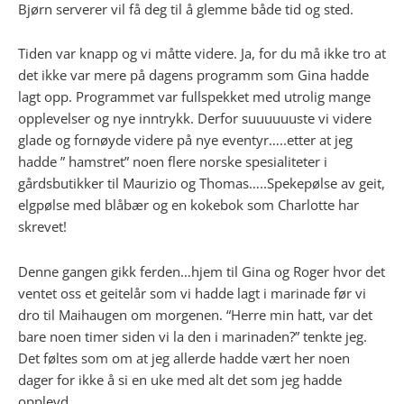
Bjørn serverer vil få deg til å glemme både tid og sted.
Tiden var knapp og vi måtte videre. Ja, for du må ikke tro at
det ikke var mere på dagens programm som Gina hadde
lagt opp. Programmet var fullspekket med utrolig mange
opplevelser og nye inntrykk. Derfor suuuuuuste vi videre
glade og fornøyde videre på nye eventyr…..etter at jeg
hadde ” hamstret” noen flere norske spesialiteter i
gårdsbutikker til Maurizio og Thomas…..Spekepølse av geit,
elgpølse med blåbær og en kokebok som Charlotte har
skrevet!
Denne gangen gikk ferden…hjem til Gina og Roger hvor det
ventet oss et geitelår som vi hadde lagt i marinade før vi
dro til Maihaugen om morgenen. “Herre min hatt, var det
bare noen timer siden vi la den i marinaden?” tenkte jeg.
Det føltes som om at jeg allerde hadde vært her noen
dager for ikke å si en uke med alt det som jeg hadde
opplevd.