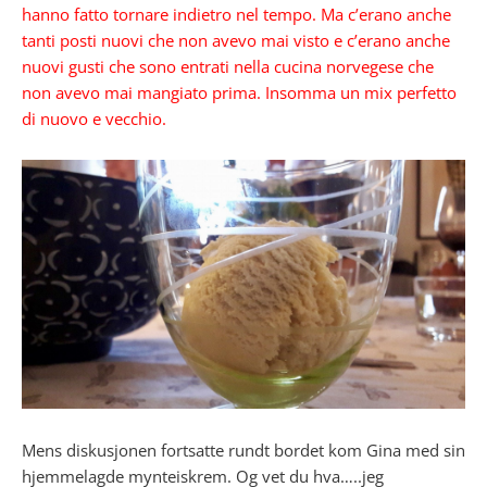
hanno fatto tornare indietro nel tempo. Ma c’erano anche
tanti posti nuovi che non avevo mai visto e c’erano anche
nuovi gusti che sono entrati nella cucina norvegese che
non avevo mai mangiato prima. Insomma un mix perfetto
di nuovo e vecchio.
Mens diskusjonen fortsatte rundt bordet kom Gina med sin
hjemmelagde mynteiskrem. Og vet du hva…..jeg