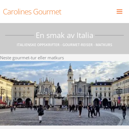
Skip
Carolines Gourmet
to
content
En smak av Italia
ITALIENSKE OPPSKRIFTER - GOURMET-REISER - MATKURS
Neste gourmet-tur eller matkurs