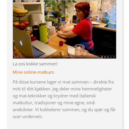
La oss kokke sammen!
Mine online-matkurs
På disse kursene lager vi mat sammen – direkte fra
mitt til ditt kjøkken. Jeg deler mine hemmeligheter
og mat-teknikker og krydrer med italiensk
matkultur, tradisjoner og mine egne, små
anekdoter. Vi kokkelerer sammen, og du spør og får
svar underveis.