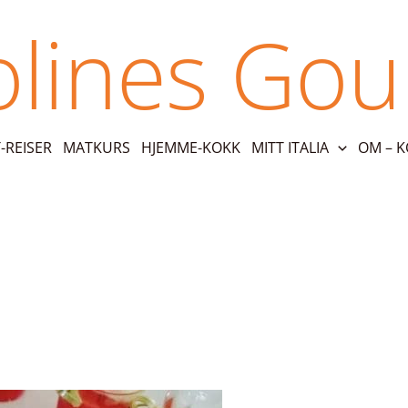
olines Go
REISER
MATKURS
HJEMME-KOKK
MITT ITALIA
OM – 