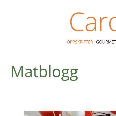
Skip
Car
to
content
OPPSKRIFTER
GOURMET-
Matblogg