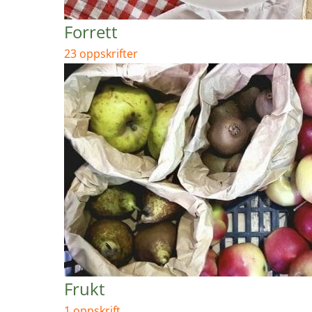
Forrett
23 oppskrifter
Frukt
1 oppskrift