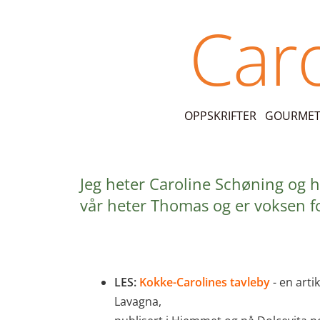
Skip
Car
to
content
OPPSKRIFTER
GOURMET-
Jeg heter Caroline Schøning og ha
vår heter Thomas og er voksen fo
LES:
Kokke-Carolines tavleby
- en arti
Lavagna,