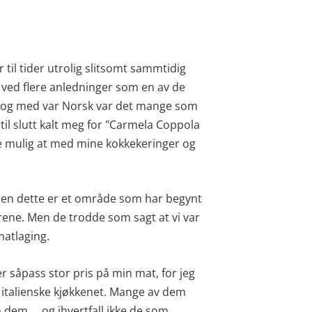
 til tider utrolig slitsomt sammtidig
et ved flere anledninger som en av de
il og med var Norsk var det mange som
til slutt kalt meg for "Carmela Coppola
e mulig at med mine kokkekeringer og
den dette er et område som har begynt
årene. Men de trodde som sagt at vi var
matlaging.
er såpass stor pris på min mat, for jeg
et italienske kjøkkenet. Mange av dem
em.....og ihvertfall ikke de som