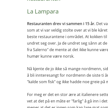
La Lampara
Restauranten drev vi sammen i 15 år.
Det var
som at vi var veldig stolte over at vi ble kår
beste restaurantene i området. At kokken t
undret seg over. Ja de undret seg sånn at de 
fra Salerno" de mente at det ikke kunne vær
humør kunne være norsk.
Nå kjente de jo ikke så mange nordmenn, si
å bli innteresangt for nordmenn de siste ti 
"kalde som fisk" og ikke hadde noe greie på 
For meg er det en stor ære at italienere sett
vet at det på en måte er "farlig" å gå inn i d
mener at det er ingen som kan lage mat som d