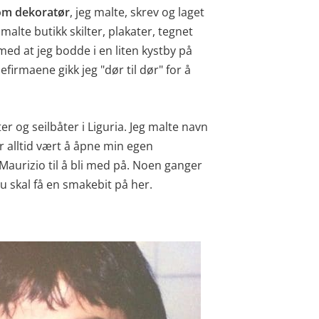
som dekoratør
, jeg malte, skrev og laget
malte butikk skilter, plakater, tegnet
g med at jeg bodde i en liten kystby på
firmaene gikk jeg "dør til dør" for å
r og seilbåter i Liguria. Jeg malte navn
alltid vært å åpne min egen
e Maurizio til å bli med på. Noen ganger
u skal få en smakebit på her.