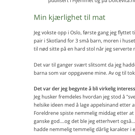
publisert i Hjemmet og på Dolcevita.n
Min kjærlighet til mat
Jeg vokste opp i Oslo, første gang jeg flyttet t
pair i Skotland for 3 små barn, moren i huset
til nød sitte på en hard stol når jeg serverte
Det var til ganger svært slitsomt da jeg had
barna som var oppgavene mine. Av og til tok 
Det var der jeg begynte å bli virkelig interes
Jeg husker fremdeles hvordan jeg stod å "sve
helsike ideen med å lage appelsinand etter a
Foreldrene spiste nemmelig middag etter at b
ganske god....og det ble jeg etterhvert også..
hadde nemmelig temmelig dårlig karakter i en