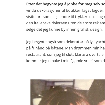
Etter det begynte jeg å jobbe for meg selv 
vindu dekorasjoner til butikker, laget logoer, 
visittkort som jeg sendte til trykkeri etc. I o
den italienske rivieraen uten de store reklame
selge det jeg kunne by innen grafisk design.
Jeg begynte også som dekoratør på lystyachte
på frihånd på båtene. Men drømmen min har 
restaurant, som jeg til slutt klarte å overtal
kommer jeg tilbake i mitt "gamle yrke" som d