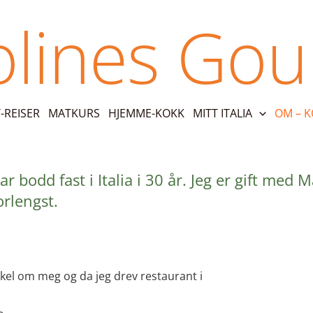
olines Go
REISER
MATKURS
HJEMME-KOKK
MITT ITALIA
OM – 
r bodd fast i Italia i 30 år. Jeg er gift med 
rlengst.
kkel om meg og da jeg drev restaurant i