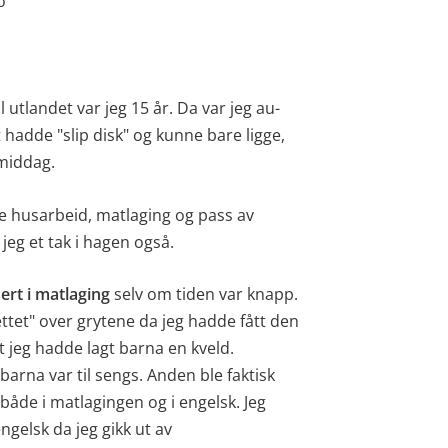
o
il utlandet var jeg 15 år. Da var jeg au-
 hadde "slip disk" og kunne bare ligge,
 middag.
de husarbeid, matlaging og pass av
jeg et tak i hagen også.
sert i matlaging
selv om tiden var knapp.
ttet" over grytene da jeg hadde fått den
t jeg hadde lagt barna en kveld.
arna var til sengs. Anden ble faktisk
.både i matlagingen og i engelsk. Jeg
gelsk da jeg gikk ut av