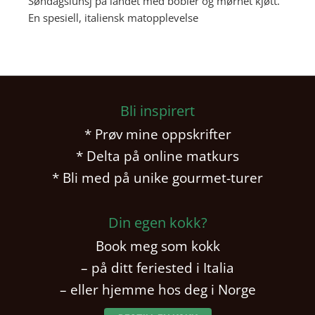
Søndagslunsj på landet med bobler og mørnet kjøtt.
En spesiell, italiensk matopplevelse
Bli inspirert
* Prøv mine oppskrifter
* Delta på online matkurs
* Bli med på unike gourmet-turer
Din egen kokk?
Book meg som kokk
– på ditt feriested i Italia
– eller hjemme hos deg i Norge