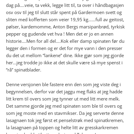
dag på….veie, ta vekk, legge litt til, ta over i håndbagasjen
osv osv til jeg til slutt står spent på Gardermoen svett og
sliten med kofferten som veier 19,95 kg……full av geitost,
pølser, kardemomme, Anton Bergs marsipanbrød, tyrkisk
pepper og gudende vet hva ! Men det er jo en annen
historie….Men for all del….Kok eller damp spinaten før du
legger den i formen og er det for mye vann i den presser
du det ut mellom “lankene” dine. Ikke gjør som jeg gjorde
her…jeg trodde jo ikke at det skulle være så mye spenst i
“rå” spinatblader.
Denne versjonen ble fastere enn den som jeg viste deg i
begynnelsen, derfor var det jaggu meg flaks at jeg hadde
litt krem til overs som jeg tynner ut med litt mere melk.
Det samme gjorde jeg med spinaten som ble til overs og
som jeg moste med en stavmikser. Da jeg serverte denne
lasagnaen tok jeg først et penselstrøk med spinatkremen,
la lasagnaen på toppen og helte litt av gresskarkremen