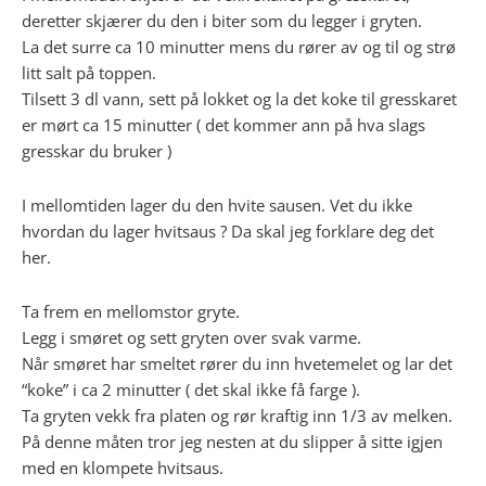
deretter skjærer du den i biter som du legger i gryten.
La det surre ca 10 minutter mens du rører av og til og strø
litt salt på toppen.
Tilsett 3 dl vann, sett på lokket og la det koke til gresskaret
er mørt ca 15 minutter ( det kommer ann på hva slags
gresskar du bruker )
I mellomtiden lager du den hvite sausen. Vet du ikke
hvordan du lager hvitsaus ? Da skal jeg forklare deg det
her.
Ta frem en mellomstor gryte.
Legg i smøret og sett gryten over svak varme.
Når smøret har smeltet rører du inn hvetemelet og lar det
“koke” i ca 2 minutter ( det skal ikke få farge ).
Ta gryten vekk fra platen og rør kraftig inn 1/3 av melken.
På denne måten tror jeg nesten at du slipper å sitte igjen
med en klompete hvitsaus.