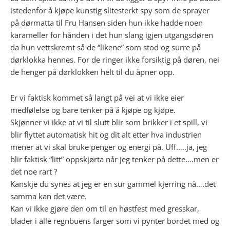
istedenfor å kjøpe kunstig slitesterkt spy som de sprayer
på dørmatta til Fru Hansen siden hun ikke hadde noen
karameller for hånden i det hun slang igjen utgangsdøren
da hun vettskremt så de “likene” som stod og surre på
dørklokka hennes. For de ringer ikke forsiktig på døren, nei
de henger på dørklokken helt til du åpner opp.
Er vi faktisk kommet så langt på vei at vi ikke eier
medfølelse og bare tenker på å kjøpe og kjøpe.
Skjønner vi ikke at vi til slutt blir som brikker i et spill, vi
blir flyttet automatisk hit og dit alt etter hva industrien
mener at vi skal bruke penger og energi på. Uff…..ja, jeg
blir faktisk “litt” oppskjørta når jeg tenker på dette….men er
det noe rart ?
Kanskje du synes at jeg er en sur gammel kjerring nå….det
samma kan det være.
Kan vi ikke gjøre den om til en høstfest med gresskar,
blader i alle regnbuens farger som vi pynter bordet med og