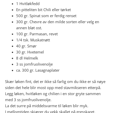
1 Hvitløkfedd
En pitteliten bit Chili eller tørket
500 gr. Spinat som er ferdig renset
300 gr. Chevre av den milde sorten eller velg en
annen bløt ost.
100 gr. Parmasan, revet
1/4 tsk. Muskatnøtt
40 gr. Smør
30 gr. Hvetemel
8 dl Helmelk
3 ss jomfruolivenolje
ca. 300 gr. Lasagnaplater
Skær løken fint, det er ikke så farlig om du ikke er så nøye
siden det hele blir most opp med stavmikseren etterpå.
Legg løken, hvitløken og chilien i en stor gryte sammen
med 3 ss jomfruolivenolje.
La det surre på middelsvarme til løken blir myk.
I mellomtiden skjærer du vekk skallet på gresskaret,