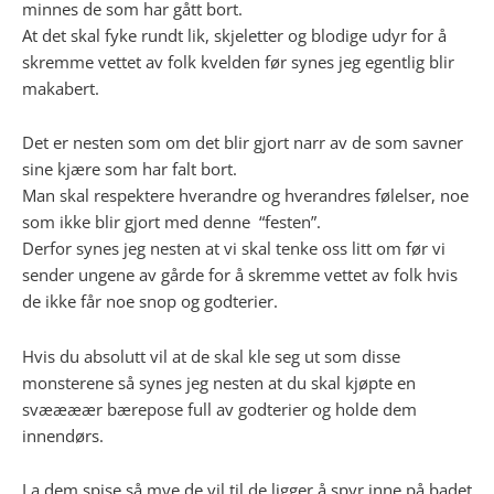
minnes de som har gått bort.
At det skal fyke rundt lik, skjeletter og blodige udyr for å
skremme vettet av folk kvelden før synes jeg egentlig blir
makabert.
Det er nesten som om det blir gjort narr av de som savner
sine kjære som har falt bort.
Man skal respektere hverandre og hverandres følelser, noe
som ikke blir gjort med denne “festen”.
Derfor synes jeg nesten at vi skal tenke oss litt om før vi
sender ungene av gårde for å skremme vettet av folk hvis
de ikke får noe snop og godterier.
Hvis du absolutt vil at de skal kle seg ut som disse
monsterene så synes jeg nesten at du skal kjøpte en
svæææær bærepose full av godterier og holde dem
innendørs.
La dem spise så mye de vil til de ligger å spyr inne på badet