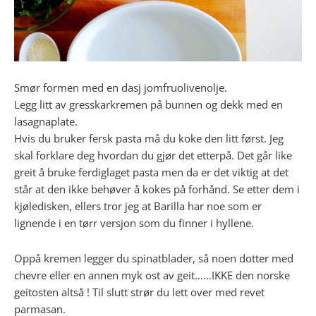
Smør formen med en dasj jomfruolivenolje.
Legg litt av gresskarkremen på bunnen og dekk med en
lasagnaplate.
Hvis du bruker fersk pasta må du koke den litt først. Jeg
skal forklare deg hvordan du gjør det etterpå. Det går like
greit å bruke ferdiglaget pasta men da er det viktig at det
står at den ikke behøver å kokes på forhånd. Se etter dem i
kjøledisken, ellers tror jeg at Barilla har noe som er
lignende i en tørr versjon som du finner i hyllene.
Oppå kremen legger du spinatblader, så noen dotter med
chevre eller en annen myk ost av geit……IKKE den norske
geitosten altså ! Til slutt strør du lett over med revet
parmasan.