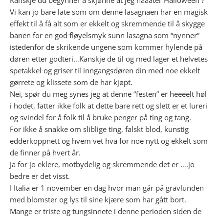
Vi kan jo bare late som om denne lasagnaen har en magisk
effekt til å få alt som er ekkelt og skremmende til å skygge
banen for en god fløyelsmyk sunn lasagna som “nynner”
istedenfor de skrikende ungene som kommer hylende på
døren etter godteri…Kanskje de til og med lager et helvetes
spetakkel og griser til inngangsdøren din med noe ekkelt
gørrete og klissete som de har kjøpt.
Nei, spør du meg synes jeg at denne “festen” er heeeelt høl
i hodet, fatter ikke folk at dette bare rett og slett er et lureri
og svindel for å folk til å bruke penger på ting og tang.
For ikke å snakke om sliblige ting, falskt blod, kunstig
edderkoppnett og hvem vet hva for noe nytt og ekkelt som
de finner på hvert år.
Ja for jo eklere, motbydelig og skremmende det er ….jo
bedre er det visst.
I Italia er 1 november en dag hvor man går på gravlunden
med blomster og lys til sine kjære som har gått bort.
Mange er triste og tungsinnete i denne perioden siden de