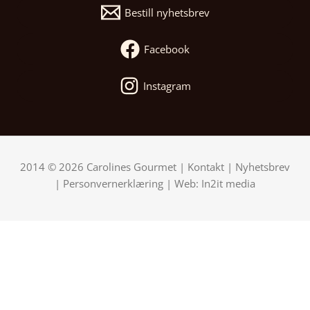
Bestill nyhetsbrev
Facebook
Instagram
2014 © 2026 Carolines Gourmet |
Kontakt
|
Nyhetsbrev
|
Personvernerklæring
| Web:
In2it media