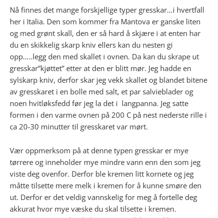
Nå finnes det mange forskjellige typer gresskar…i hvertfall
her i Italia. Den som kommer fra Mantova er ganske liten
og med grønt skall, den er så hard å skjære i at enten har
du en skikkelig skarp kniv ellers kan du nesten gi
opp…..legg den med skallet i ovnen. Da kan du skrape ut
gresskar”kjøttet” etter at den er blitt mør. Jeg hadde en
sylskarp kniv, derfor skar jeg vekk skallet og blandet bitene
av gresskaret i en bolle med salt, et par salvieblader og
noen hvitløksfedd før jeg la det i langpanna. Jeg satte
formen i den varme ovnen på 200 C på nest nederste rille i
ca 20-30 minutter til gresskaret var mørt.
Vær oppmerksom på at denne typen gresskar er mye
tørrere og inneholder mye mindre vann enn den som jeg
viste deg ovenfor. Derfor ble kremen litt kornete og jeg
måtte tilsette mere melk i kremen for å kunne smøre den
ut. Derfor er det veldig vannskelig for meg å fortelle deg
akkurat hvor mye væske du skal tilsette i kremen.