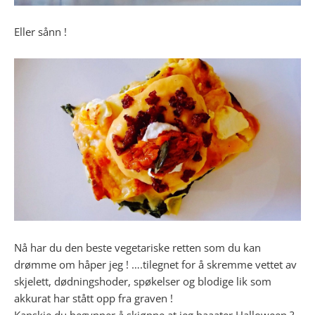
Eller sånn !
Nå har du den beste vegetariske retten som du kan
drømme om håper jeg ! ….tilegnet for å skremme vettet av
skjelett, dødningshoder, spøkelser og blodige lik som
akkurat har stått opp fra graven !
Kanskje du begynner å skjønne at jeg haaater Halloween ?