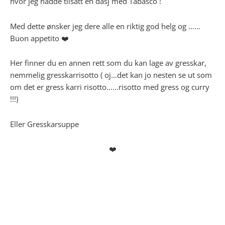
hvor jeg hadde tilsatt en dasj med Tabasco !
Med dette ønsker jeg dere alle en riktig god helg og ……
Buon appetito ❤️
Her finner du en annen rett som du kan lage av gresskar,
nemmelig gresskarrisotto ( oj…det kan jo nesten se ut som
om det er gress karri risotto……risotto med gress og curry
!!!)
Eller Gresskarsuppe
❤️