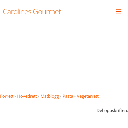
Skip
Carolines Gourmet
to
content
Lasagne med gresskar –
Lasagne di Zucca
Forrett
-
Hovedrett
-
Matblogg
-
Pasta
-
Vegetarrett
Del oppskriften: