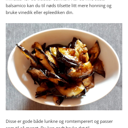
balsamico kan du til nøds tilsette litt mere honning og
bruke vinedik eller epleediken din.
Disse er gode både lunkne og romtemperert og passer
som til så mangt. Du kan godt bruke det til