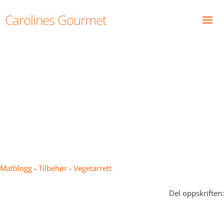
Skip
Carolines Gourmet
to
content
Auberginer med honning –
Melanzane con miele
Matblogg
-
Tilbehør
-
Vegetarrett
Del oppskriften: