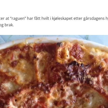
tter at “raguen” har fått hvilt i kjøleskapet etter gårsdagen
og brak.