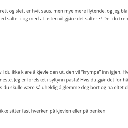
rett og slett er hvit saus, men mye mere flytende, og jeg bl
ed saltet i og med at osten vil gjøre det saltere.! Det du tre
vil du ikke klare å kjevle den ut, den vil “krympe” inn igjen.
este. Jeg er forelsket i syltynn pasta! Hvis du gjør det for
is du skulle være så uheldig å glemme deg bort og ha eltet den,
kke sitter fast hverken på kjevlen eller på benken.