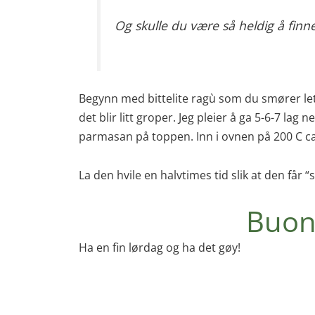
Og skulle du være så heldig å fi
Begynn med bittelite ragù som du smører lett
det blir litt groper. Jeg pleier å ga 5-6-7 l
parmasan på toppen. Inn i ovnen på 200 C ca en
La den hvile en halvtimes tid slik at den få
Buon 
Ha en fin lørdag og ha det gøy!