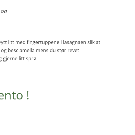
ooo
tt litt med fingertuppene i lasagnaen slik at
gù og besciamella mens du stør revet
 gjerne litt sprø.
ento !