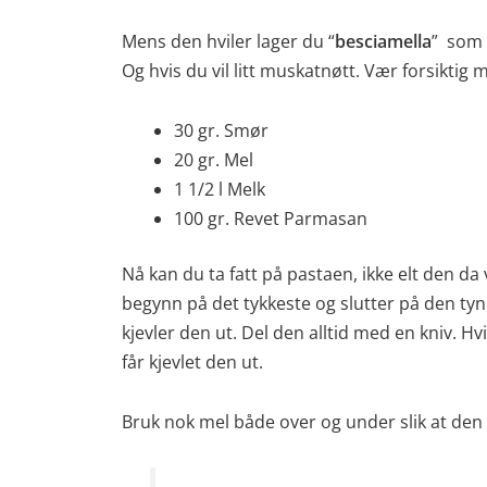
Mens den hviler lager du “
besciamella
” som 
Og hvis du vil litt muskatnøtt. Vær forsiktig m
30 gr. Smør
20 gr. Mel
1 1/2 l Melk
100 gr. Revet Parmasan
Nå kan du ta fatt på pastaen, ikke elt den da 
begynn på det tykkeste og slutter på den tynn
kjevler den ut. Del den alltid med en kniv. Hv
får kjevlet den ut.
Bruk nok mel både over og under slik at den i