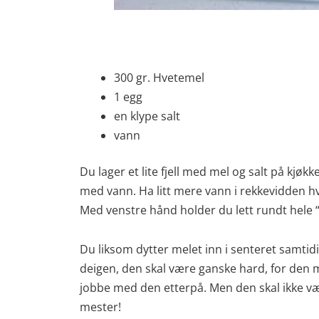
300 gr. Hvetemel
1 egg
en klype salt
vann
Du lager et lite fjell med mel og salt på kjø
med vann. Ha litt mere vann i rekkevidden hv
Med venstre hånd holder du lett rundt hele “f
Du liksom dytter melet inn i senteret samtid
deigen, den skal være ganske hard, for den my
jobbe med den etterpå. Men den skal ikke vær
mester!