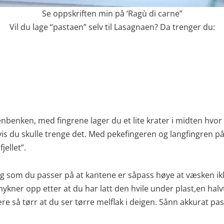
Se oppskriften min på ‘Ragù di carne”
Vil du lage “pastaen” selv til Lasagnaen? Da trenger du:
kkenbenken, med fingrene lager du et lite krater i midten hvo
is du skulle trenge det. Med pekefingeren og langfingren på
jellet”.
ig som du passer på at kantene er såpass høye at væsken ikk
kner opp etter at du har latt den hvile under plast,en halvti
e så tørr at du ser tørre melflak i deigen. Sånn akkurat pa