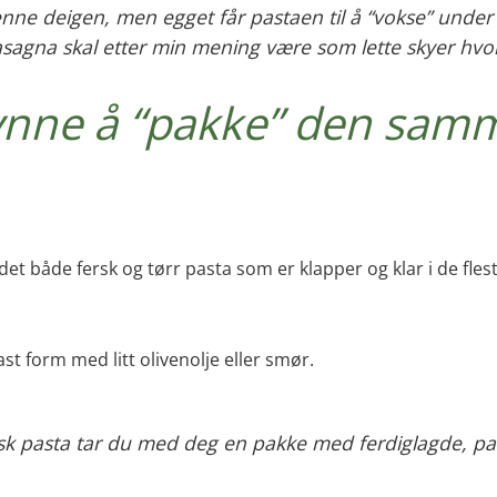
enne deigen, men egget får pastaen til å “vokse” under 
Lasagna skal etter min mening være som lette skyer hvor “
nne å “pakke” den samm
s det både fersk og tørr pasta som er klapper og klar i de f
st form med litt olivenolje eller smør.
fersk pasta tar du med deg en pakke med ferdiglagde, p