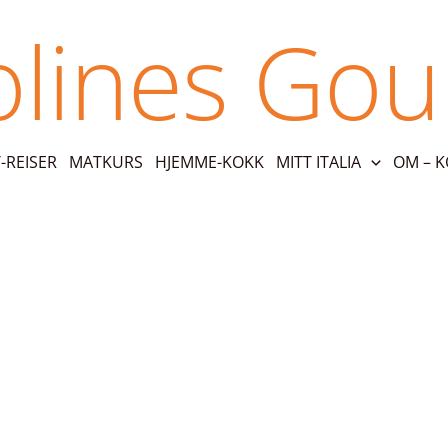
olines Go
REISER
MATKURS
HJEMME-KOKK
MITT ITALIA
OM – 