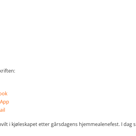
riften:
ook
sApp
ail
 hvilt i kjøleskapet etter gårsdagens hjemmealenefest. I da