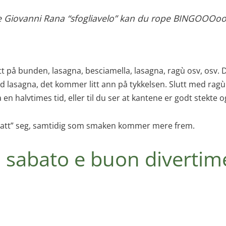
nne Giovanni Rana “sfogliavelo” kan du rope BINGOOOo
 på bunden, lasagna, besciamella, lasagna, ragù osv, osv. Dy
ag ned lasagna, det kommer litt ann på tykkelsen. Slutt med ra
 halvtimes tid, eller til du ser at kantene er godt stekte og
r “satt” seg, samtidig som smaken kommer mere frem.
sabato e buon divertim