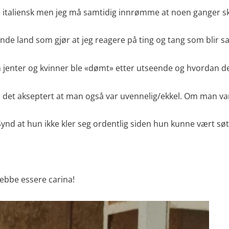
 italiensk men jeg må samtidig innrømme at noen ganger skull
de land som gjør at jeg reagere på ting og tang som blir sa
n jenter og kvinner ble «dømt» etter utseende og hvordan de
r det akseptert at man også var uvennelig/ekkel. Om man va
Synd at hun ikke kler seg ordentlig siden hun kunne vært søt
rebbe essere carina!