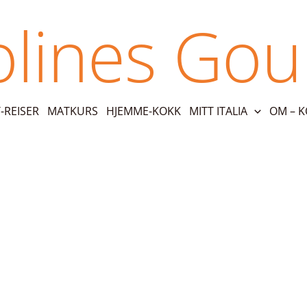
olines Go
REISER
MATKURS
HJEMME-KOKK
MITT ITALIA
OM – 
alia