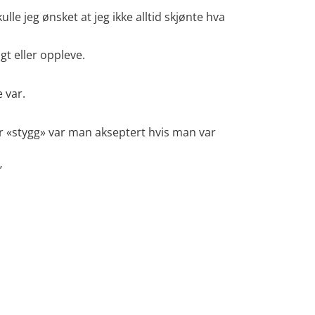
e jeg ønsket at jeg ikke alltid skjønte hva
gt eller oppleve.
 var.
r «stygg» var man akseptert hvis man var
’