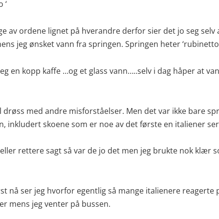
 ‘
ge av ordene lignet på hverandre derfor sier det jo seg selv
ens jeg ønsket vann fra springen. Springen heter ‘rubinetto’
g en kopp kaffe …og et glass vann…..selv i dag håper at vann
l drøss med andre misforståelser. Men det var ikke bare s
en, inkludert skoene som er noe av det første en italiener s
 eller rettere sagt så var de jo det men jeg brukte nok klær 
st nå ser jeg hvorfor egentlig så mange italienere reagerte 
ikker mens jeg venter på bussen.