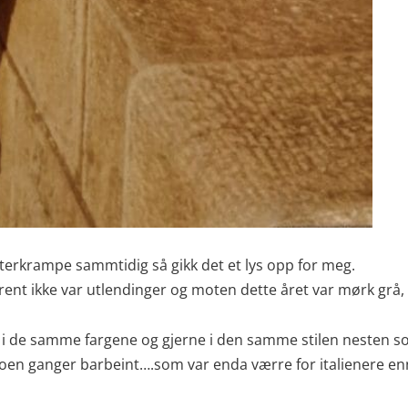
latterkrampe sammtidig så gikk det et lys opp for meg.
trent ikke var utlendinger og moten dette året var mørk grå, 
ikk i de samme fargene og gjerne i den samme stilen nesten 
noen ganger barbeint….som var enda værre for italienere enn