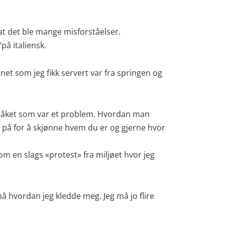
 at det ble mange misforståelser.
på italiensk.
et som jeg fikk servert var fra springen og
pråket som var et problem. Hvordan man
er på for å skjønne hvem du er og gjerne hvor
som en slags «protest» fra miljøet hvor jeg
på hvordan jeg kledde meg. Jeg må jo flire