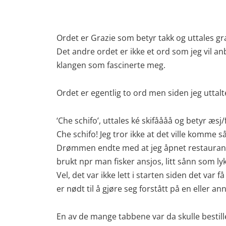
Ordet er Grazie som betyr takk og uttales gra
Det andre ordet er ikke et ord som jeg vil an
klangen som fascinerte meg.
Ordet er egentlig to ord men siden jeg uttalte
‘Che schifo’, uttales ké skifåååå og betyr æ
Che schifo! Jeg tror ikke at det ville komme
Drømmen endte med at jeg åpnet restauranten 
brukt npr man fisker ansjos, litt sånn som l
Vel, det var ikke lett i starten siden det va
er nødt til å gjøre seg forstått på en eller 
En av de mange tabbene var da skulle bestill