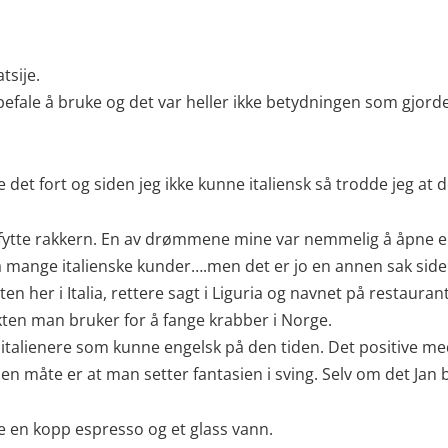
tsije.
befale å bruke og det var heller ikke betydningen som gjorde
 det fort og siden jeg ikke kunne italiensk så trodde jeg at d
sj/fytte rakkern. En av drømmene mine var nemmelig å åpne en
 så mange italienske kunder….men det er jo en annen sak si
her i Italia, rettere sagt i Liguria og navnet på restaura
ykten man bruker for å fange krabber i Norge.
r få italienere som kunne engelsk på den tiden. Det positive 
annen måte er at man setter fantasien i sving. Selv om det Jan
e en kopp espresso og et glass vann.