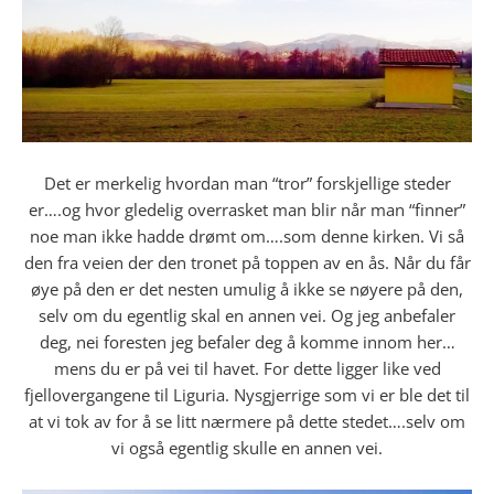
Det er merkelig hvordan man “tror” forskjellige steder
er….og hvor gledelig overrasket man blir når man “finner”
noe man ikke hadde drømt om….som denne kirken. Vi så
den fra veien der den tronet på toppen av en ås. Når du får
øye på den er det nesten umulig å ikke se nøyere på den,
selv om du egentlig skal en annen vei. Og jeg anbefaler
deg, nei foresten jeg befaler deg å komme innom her…
mens du er på vei til havet. For dette ligger like ved
fjellovergangene til Liguria. Nysgjerrige som vi er ble det til
at vi tok av for å se litt nærmere på dette stedet….selv om
vi også egentlig skulle en annen vei.