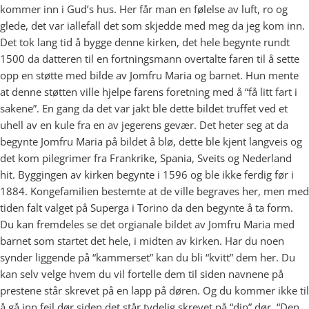
kommer inn i Gud’s hus. Her får man en følelse av luft, ro og
glede, det var iallefall det som skjedde med meg da jeg kom inn.
Det tok lang tid å bygge denne kirken, det hele begynte rundt
1500 da datteren til en fortningsmann overtalte faren til å sette
opp en støtte med bilde av Jomfru Maria og barnet. Hun mente
at denne støtten ville hjelpe farens foretning med å “få litt fart i
sakene”. En gang da det var jakt ble dette bildet truffet ved et
uhell av en kule fra en av jegerens gevær. Det heter seg at da
begynte Jomfru Maria på bildet å blø, dette ble kjent langveis og
det kom pilegrimer fra Frankrike, Spania, Sveits og Nederland
hit. Byggingen av kirken begynte i 1596 og ble ikke ferdig før i
1884. Kongefamilien bestemte at de ville begraves her, men med
tiden falt valget på Superga i Torino da den begynte å ta form.
Du kan fremdeles se det orgianale bildet av Jomfru Maria med
barnet som startet det hele, i midten av kirken. Har du noen
synder liggende på “kammerset” kan du bli “kvitt” dem her. Du
kan selv velge hvem du vil fortelle dem til siden navnene på
prestene står skrevet på en lapp på døren. Og du kommer ikke til
å gå inn feil dør siden det står tydelig skrevet på “din” dør, “Den