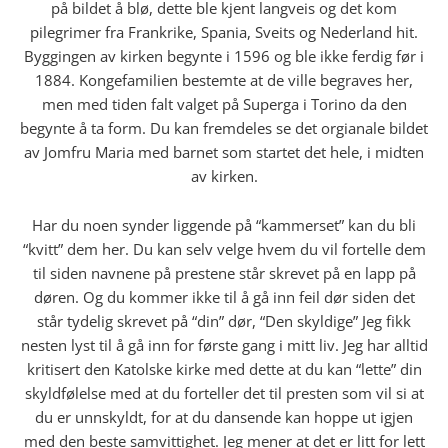
på bildet å blø, dette ble kjent langveis og det kom
pilegrimer fra Frankrike, Spania, Sveits og Nederland hit.
Byggingen av kirken begynte i 1596 og ble ikke ferdig før i
1884. Kongefamilien bestemte at de ville begraves her,
men med tiden falt valget på Superga i Torino da den
begynte å ta form. Du kan fremdeles se det orgianale bildet
av Jomfru Maria med barnet som startet det hele, i midten
av kirken.
Har du noen synder liggende på “kammerset” kan du bli
“kvitt” dem her. Du kan selv velge hvem du vil fortelle dem
til siden navnene på prestene står skrevet på en lapp på
døren. Og du kommer ikke til å gå inn feil dør siden det
står tydelig skrevet på “din” dør, “Den skyldige” Jeg fikk
nesten lyst til å gå inn for første gang i mitt liv. Jeg har alltid
kritisert den Katolske kirke med dette at du kan “lette” din
skyldfølelse med at du forteller det til presten som vil si at
du er unnskyldt, for at du dansende kan hoppe ut igjen
med den beste samvittighet. Jeg mener at det er litt for lett