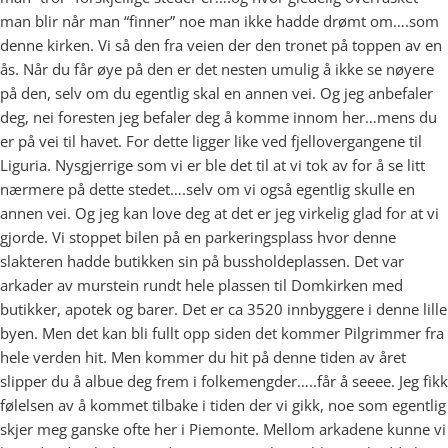
man blir når man “finner” noe man ikke hadde drømt om….som
denne kirken. Vi så den fra veien der den tronet på toppen av en
ås. Når du får øye på den er det nesten umulig å ikke se nøyere
på den, selv om du egentlig skal en annen vei. Og jeg anbefaler
deg, nei foresten jeg befaler deg å komme innom her…mens du
er på vei til havet. For dette ligger like ved fjellovergangene til
Liguria. Nysgjerrige som vi er ble det til at vi tok av for å se litt
nærmere på dette stedet….selv om vi også egentlig skulle en
annen vei. Og jeg kan love deg at det er jeg virkelig glad for at vi
gjorde. Vi stoppet bilen på en parkeringsplass hvor denne
slakteren hadde butikken sin på bussholdeplassen. Det var
arkader av murstein rundt hele plassen til Domkirken med
butikker, apotek og barer. Det er ca 3520 innbyggere i denne lille
byen. Men det kan bli fullt opp siden det kommer Pilgrimmer fra
hele verden hit. Men kommer du hit på denne tiden av året
slipper du å albue deg frem i folkemengder…..får å seeee. Jeg fikk
følelsen av å kommet tilbake i tiden der vi gikk, noe som egentlig
skjer meg ganske ofte her i Piemonte. Mellom arkadene kunne vi