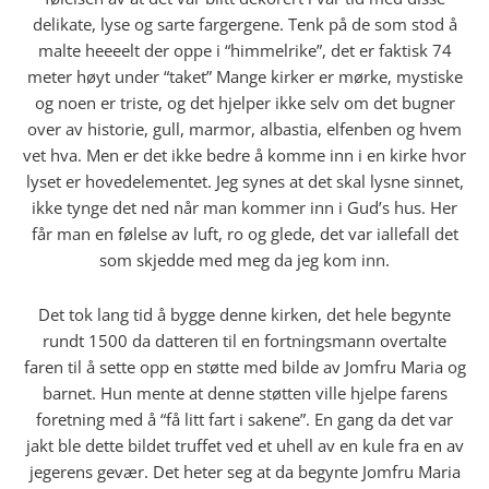
delikate, lyse og sarte fargergene. Tenk på de som stod å
malte heeeelt der oppe i “himmelrike”, det er faktisk 74
meter høyt under “taket” Mange kirker er mørke, mystiske
og noen er triste, og det hjelper ikke selv om det bugner
over av historie, gull, marmor, albastia, elfenben og hvem
vet hva. Men er det ikke bedre å komme inn i en kirke hvor
lyset er hovedelementet. Jeg synes at det skal lysne sinnet,
ikke tynge det ned når man kommer inn i Gud’s hus. Her
får man en følelse av luft, ro og glede, det var iallefall det
som skjedde med meg da jeg kom inn.
Det tok lang tid å bygge denne kirken, det hele begynte
rundt 1500 da datteren til en fortningsmann overtalte
faren til å sette opp en støtte med bilde av Jomfru Maria og
barnet. Hun mente at denne støtten ville hjelpe farens
foretning med å “få litt fart i sakene”. En gang da det var
jakt ble dette bildet truffet ved et uhell av en kule fra en av
jegerens gevær. Det heter seg at da begynte Jomfru Maria