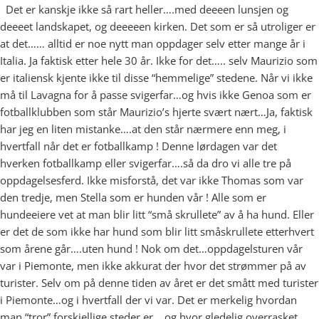
Det er kanskje ikke så rart heller….med deeeen lunsjen og
deeeet landskapet, og deeeeen kirken. Det som er så utroliger er
at det…… alltid er noe nytt man oppdager selv etter mange år i
Italia. Ja faktisk etter hele 30 år. Ikke for det….. selv Maurizio som
er italiensk kjente ikke til disse “hemmelige” stedene. Når vi ikke
må til Lavagna for å passe svigerfar…og hvis ikke Genoa som er
fotballklubben som står Maurizio’s hjerte svært nært…Ja, faktisk
har jeg en liten mistanke….at den står nærmere enn meg, i
hvertfall når det er fotballkamp ! Denne lørdagen var det
hverken fotballkamp eller svigerfar….så da dro vi alle tre på
oppdagelsesferd. Ikke misforstå, det var ikke Thomas som var
den tredje, men Stella som er hunden vår ! Alle som er
hundeeiere vet at man blir litt “små skrullete” av å ha hund. Eller
er det de som ikke har hund som blir litt småskrullete etterhvert
som årene går….uten hund ! Nok om det…oppdagelsturen vår
var i Piemonte, men ikke akkurat der hvor det strømmer på av
turister. Selv om på denne tiden av året er det smått med turister
i Piemonte…og i hvertfall der vi var. Det er merkelig hvordan
man “tror” forskjellige steder er….og hvor gledelig overrasket