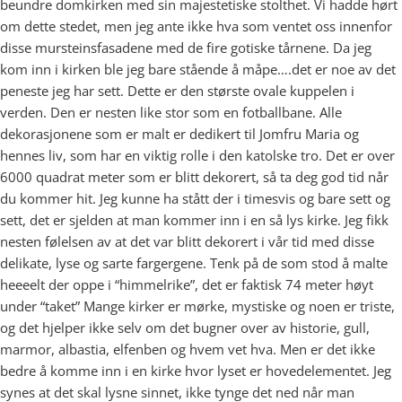
beundre domkirken med sin majestetiske stolthet. Vi hadde hørt
om dette stedet, men jeg ante ikke hva som ventet oss innenfor
disse mursteinsfasadene med de fire gotiske tårnene. Da jeg
kom inn i kirken ble jeg bare stående å måpe….det er noe av det
peneste jeg har sett. Dette er den største ovale kuppelen i
verden. Den er nesten like stor som en fotballbane. Alle
dekorasjonene som er malt er dedikert til Jomfru Maria og
hennes liv, som har en viktig rolle i den katolske tro. Det er over
6000 quadrat meter som er blitt dekorert, så ta deg god tid når
du kommer hit. Jeg kunne ha stått der i timesvis og bare sett og
sett, det er sjelden at man kommer inn i en så lys kirke. Jeg fikk
nesten følelsen av at det var blitt dekorert i vår tid med disse
delikate, lyse og sarte fargergene. Tenk på de som stod å malte
heeeelt der oppe i “himmelrike”, det er faktisk 74 meter høyt
under “taket” Mange kirker er mørke, mystiske og noen er triste,
og det hjelper ikke selv om det bugner over av historie, gull,
marmor, albastia, elfenben og hvem vet hva. Men er det ikke
bedre å komme inn i en kirke hvor lyset er hovedelementet. Jeg
synes at det skal lysne sinnet, ikke tynge det ned når man