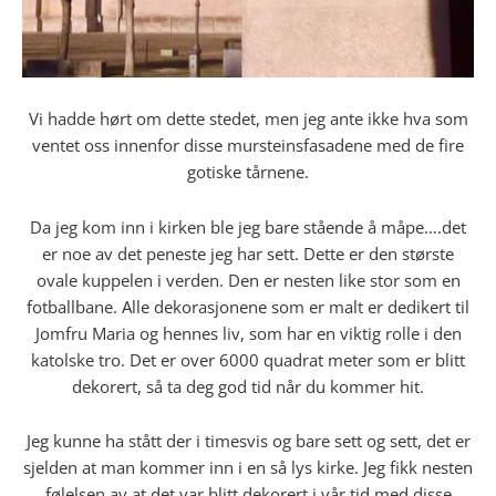
Vi hadde hørt om dette stedet, men jeg ante ikke hva som
ventet oss innenfor disse mursteinsfasadene med de fire
gotiske tårnene.
Da jeg kom inn i kirken ble jeg bare stående å måpe….det
er noe av det peneste jeg har sett. Dette er den største
ovale kuppelen i verden. Den er nesten like stor som en
fotballbane. Alle dekorasjonene som er malt er dedikert til
Jomfru Maria og hennes liv, som har en viktig rolle i den
katolske tro. Det er over 6000 quadrat meter som er blitt
dekorert, så ta deg god tid når du kommer hit.
Jeg kunne ha stått der i timesvis og bare sett og sett, det er
sjelden at man kommer inn i en så lys kirke. Jeg fikk nesten
følelsen av at det var blitt dekorert i vår tid med disse