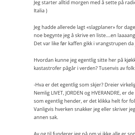
Jeg starter alltid morgen med å sette på radio
Italia )
Jeg hadde allerede lagt «slagplaner» for dag
noe begynte jeg å skrive en liste….en laaaang 
Det var like før kaffen gikk i vrangstrupen d
Hvordan kunne jeg egentlig sitte her på kj
kastastrofer pågår i verden? Tusenvis av folk
-Hva er det egentlig som skjer? Dreier virk
Nemlig LIVET, JORDEN og HVERANDRE, er de vir
som egentlig hender, er det klikka helt for fo
Vanligvis hverken snakker jeg eller skriver j
annen sak.
Av og til funderer jeg på om vi ikke alle er s