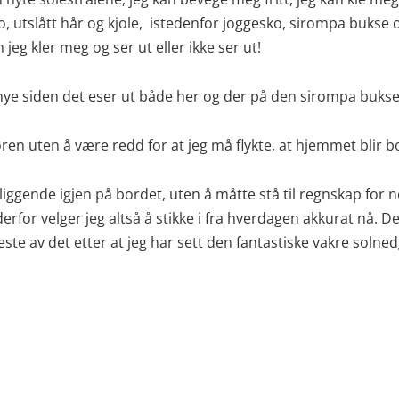
ko, utslått hår og kjole, istedenfor joggesko, sirompa bukse o
jeg kler meg og ser ut eller ikke ser ut!
for mye siden det eser ut både her og der på den sirompa bu
 døren uten å være redd for at jeg må flykte, at hjemmet blir b
i liggende igjen på bordet, uten å måtte stå til regnskap for 
for velger jeg altså å stikke i fra hverdagen akkurat nå. Den 
ste av det etter at jeg har sett den fantastiske vakre solne