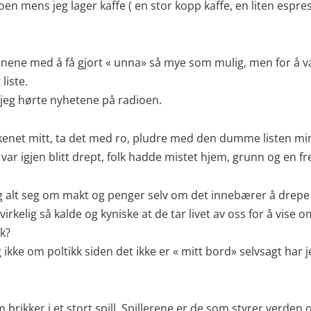
en mens jeg lager kaffe ( en stor kopp kaffe, en liten espress
enene med å få gjort « unna» så mye som mulig, men for å væ
liste.
a jeg hørte nyhetene på radioen.
økkenet mitt, ta det med ro, pludre med den dumme listen m
 var igjen blitt drept, folk hadde mistet hjem, grunn og en fr
elig alt seg om makt og penger selv om det innebærer å drep
kelig så kalde og kyniske at de tar livet av oss for å vise
lk?
eg ikke om poltikk siden det ikke er « mitt bord» selvsagt h
om brikker i et stort spill. Spillerene er de som styrer verd