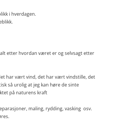
likk i hverdagen.
blikk.
alt etter hvordan været er og selvsagt etter
t har vært vind, det har vært vindstille, det
isk så urolig at jeg kan høre de sinte
ktet på naturens kraft
eparasjoner, maling, rydding, vasking osv.
øres.