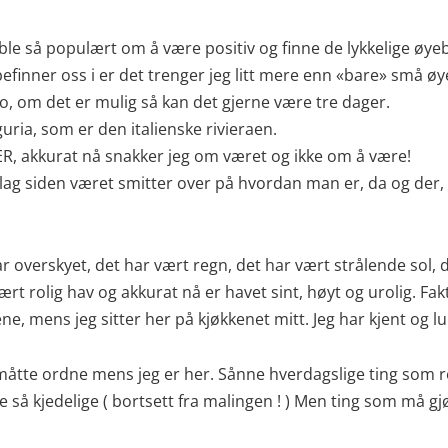
ble så populært om å være positiv og finne de lykkelige øyeb
inner oss i er det trenger jeg litt mere enn «bare» små øye
 to, om det er mulig så kan det gjerne være tre dager.
guria, som er den italienske rivieraen.
R, akkurat nå snakker jeg om været og ikke om å være!
slag siden været smitter over på hvordan man er, da og der, 
overskyet, det har vært regn, det har vært strålende sol, de
ært rolig hav og akkurat nå er havet sint, høyt og urolig. Fakt
, mens jeg sitter her på kjøkkenet mitt. Jeg har kjent og lu
 måtte ordne mens jeg er her. Sånne hverdagslige ting som r
 så kjedelige ( bortsett fra malingen ! ) Men ting som må gj