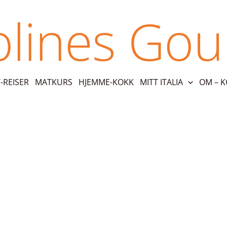
olines Go
REISER
MATKURS
HJEMME-KOKK
MITT ITALIA
OM – 
hverdagen