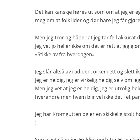
Det kan kanskje høres ut som om at jeg er eg
meg om at folk lider og dør bare jeg får gjøre
Men jeg tror og håper at jeg tar feil akkurat
Jeg vet jo heller ikke om det er rett at jeg gj
«Stikke av fra hverdagen»
Jeg slår altså av radioen, orker rett og slett
Jeg er heldig, jeg er virkelig heldig selv om je
Men jeg vet at jeg er heldig, jeg er utrolig he
hverandre men hvem blir vel ikke det i et par
Jeg har Kromgutten og er en skikkelig stolt h
)
Som sagt så er jeg Heldig med stor H. Jeg ka