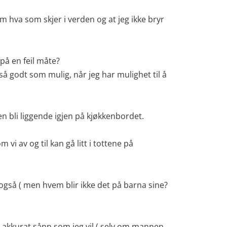
m hva som skjer i verden og at jeg ikke bryr
 på en feil måte?
r så godt som mulig, når jeg har mulighet til å
ten bli liggende igjen på kjøkkenbordet.
 vi av og til kan gå litt i tottene på
 også ( men hvem blir ikke det på barna sine?
eg akkurat sånn som jeg vil ( selv om mannen