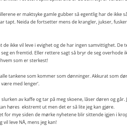
illerene er maktsyke gamle gubber så egentlig har de ikke så
 har tapt. Neida de fortsetter mens de krangler, jukser, fusk
 de ikke vil leve i evighet og de har ingen samvittighet. De
eg en fremtid. Eller rettere sagt så bryr de seg overhode ik
ise hvem som er sterkest!
ed alle tankene som kommer som dønninger. Akkurat som dønni
kke være med lenger’.
 slurken av kaffe og tar på meg skoene, låser døren og går. J
 kan høres ekstremt ut men det er så lite jeg kan gjøre.
et for mye siden de mørke nyhetene blir sittende igjen i krop
g vil leve NÅ, mens jeg kan!