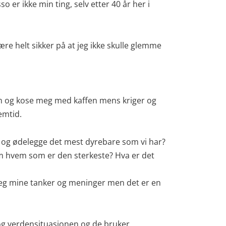
o er ikke min ting, selv etter 40 år her i
re helt sikker på at jeg ikke skulle glemme
in og kose meg med kaffen mens kriger og
emtid.
e og ødelegge det mest dyrebare som vi har?
 om hvem som er den sterkeste? Hva er det
ar jeg mine tanker og meninger men det er en
en og verdensituasjonen og de bruker