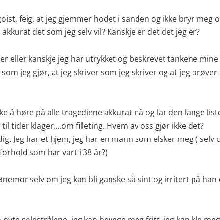
oist, feig, at jeg gjemmer hodet i sanden og ikke bryr meg o
 akkurat det som jeg selv vil? Kanskje er det det jeg er?
 der eller kanskje jeg har utrykket og beskrevet tankene mine
ør som jeg gjør, at jeg skriver som jeg skriver og at jeg prøve
 ikke å høre på alle tragediene akkurat nå og lar den lange lis
g til tider klager….om filleting. Hvem av oss gjør ikke det?
ldig. Jeg har et hjem, jeg har en mann som elsker meg ( selv om
forhold som har vart i 38 år?)
ønemor selv om jeg kan bli ganske så sint og irritert på han
n nyte solestrålene, jeg kan bevege meg fritt, jeg kan kle m