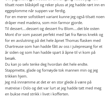
tilsatt noen blåskjell og reker pluss at jeg hadde rørt inn en
eggeplomme når suppen var ferdig.
For en merer sofistikert variant kunne jeg også tilsatt noen
dråper med madeira, som min farmor gjorde.
Til dessert….dessert og dessert fru Blom….det ble osten
Mont d’or som passet perfekt med Søt fra Røros knekk og
for en avslutning på det hele åpnet Thomas flasken med
Chartreuse som han hadde fått av oss i julepresang for et
år siden og som han hadde spart å åpne til vi kom på
besøk.
Du kan jo selv tenke deg hvordan det hele endte.
Stappmette, glade og fornøyde tok mannen min og jeg
trikken hjem.
Jeg må innrømme at det er en stor glede å være på
matreise i Oslo og det var lurt at jeg hadde tatt med meg
en bukse med strikk i livet i kofferten.