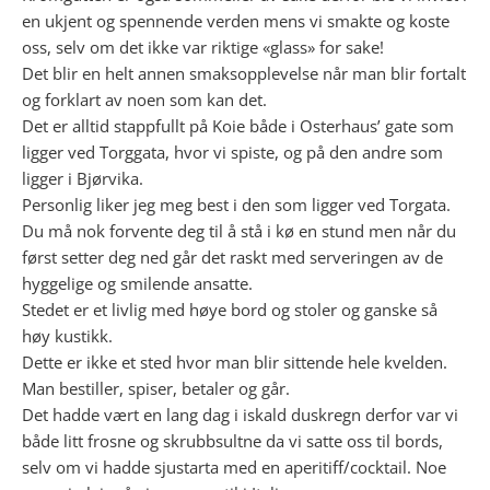
en ukjent og spennende verden mens vi smakte og koste
oss, selv om det ikke var riktige «glass» for sake!
Det blir en helt annen smaksopplevelse når man blir fortalt
og forklart av noen som kan det.
Det er alltid stappfullt på Koie både i Osterhaus’ gate som
ligger ved Torggata, hvor vi spiste, og på den andre som
ligger i Bjørvika.
Personlig liker jeg meg best i den som ligger ved Torgata.
Du må nok forvente deg til å stå i kø en stund men når du
først setter deg ned går det raskt med serveringen av de
hyggelige og smilende ansatte.
Stedet er et livlig med høye bord og stoler og ganske så
høy kustikk.
Dette er ikke et sted hvor man blir sittende hele kvelden.
Man bestiller, spiser, betaler og går.
Det hadde vært en lang dag i iskald duskregn derfor var vi
både litt frosne og skrubbsultne da vi satte oss til bords,
selv om vi hadde sjustarta med en aperitiff/cocktail. Noe