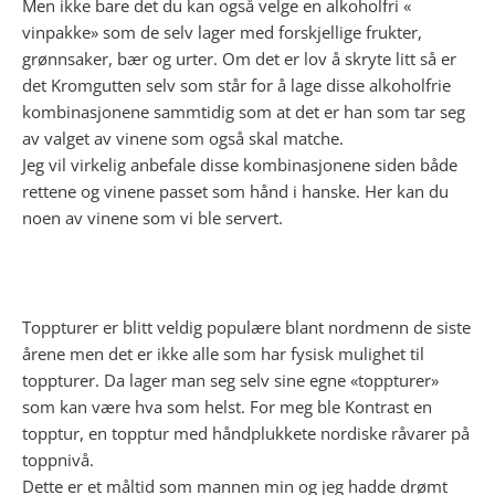
Men ikke bare det du kan også velge en alkoholfri «
vinpakke» som de selv lager med forskjellige frukter,
grønnsaker, bær og urter. Om det er lov å skryte litt så er
det Kromgutten selv som står for å lage disse alkoholfrie
kombinasjonene sammtidig som at det er han som tar seg
av valget av vinene som også skal matche.
Jeg vil virkelig anbefale disse kombinasjonene siden både
rettene og vinene passet som hånd i hanske. Her kan du
noen av vinene som vi ble servert.
Toppturer er blitt veldig populære blant nordmenn de siste
årene men det er ikke alle som har fysisk mulighet til
toppturer. Da lager man seg selv sine egne «toppturer»
som kan være hva som helst. For meg ble Kontrast en
topptur, en topptur med håndplukkete nordiske råvarer på
toppnivå.
Dette er et måltid som mannen min og jeg hadde drømt