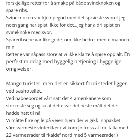
forskjellige retter for å smake på både svineknoken og
spare ribs.
Svineknoken var kjempegod med det sprøeste svoret jeg
noen gang har spist. Ikke for det…jeg har aldri spist en
svineknoke med svor.
Spareribsene var like gode, om ikke bedre, mente mannen
min.
En
Rettene var såpass store at vi ikke klarte å spise opp alt.
perfekt middag med hyggelig betjening i hyggelige
omgivelser.
Mange turister, men det er sikkert fordi stedet ligger
ved sashotellet.
Ved naboebordet vårt satt det 4 amerikanere som
storkoste seg og sa at dette var det beste måltidet de
hadde hatt til nå.
Vi måtte flire og le på veien hjem der vi gikk innpakket i
våre varmeste vinterklær ( vi kom jo tross at fra Italia med
22 varmegrader til “kalde” nord med 5 varmegrader.)