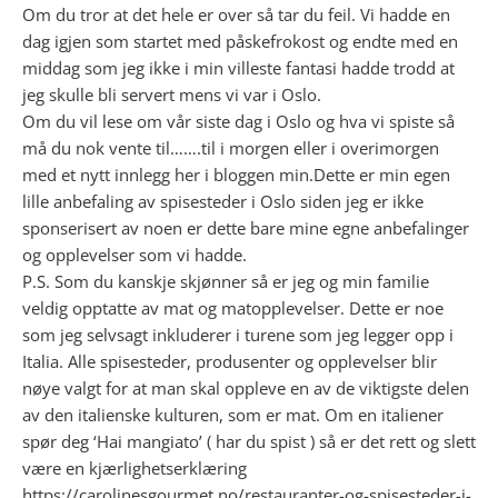
Om du tror at det hele er over så tar du feil. Vi hadde en
dag igjen som startet med påskefrokost og endte med en
middag som jeg ikke i min villeste fantasi hadde trodd at
jeg skulle bli servert mens vi var i Oslo.
Om du vil lese om vår siste dag i Oslo og hva vi spiste så
må du nok vente til…….til i morgen eller i overimorgen
med et nytt innlegg her i bloggen min.Dette er min egen
lille anbefaling av spisesteder i Oslo siden jeg er ikke
sponserisert av noen er dette bare mine egne anbefalinger
og opplevelser som vi hadde.
P.S. Som du kanskje skjønner så er jeg og min familie
veldig opptatte av mat og matopplevelser. Dette er noe
som jeg selvsagt inkluderer i turene som jeg legger opp i
Italia. Alle spisesteder, produsenter og opplevelser blir
nøye valgt for at man skal oppleve en av de viktigste delen
av den italienske kulturen, som er mat. Om en italiener
spør deg ‘Hai mangiato’ ( har du spist ) så er det rett og slett
være en kjærlighetserklæring
https://carolinesgourmet.no/restauranter-og-spisesteder-i-