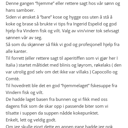
Denne gangen “hjemme” eller rettere sagt hos vår sønn og
hans samboer.
Siden vi ønsket å “bare” kose og hygge oss uten å stå å
koke og brase så brukte vi tips fra Ingerid Espelid og god
hjelp fra Vindern fisk og vilt. Valg av vin/viner tok selvsagt
sønnen vår av seg.
Så som du skjønner så fikk vi god og profesjonell hjelp fra
alle kanter.
Til forrett (eller rettere sagt til aperitiffen som vi gjør her I
Italia ) startet måltidet med blinis og løyrom, røkelaks ( den
var utrolig god selv om det ikke var villaks ) Capocollo og
Comtè.
Til hovedrett ble det en god “hjemmelaget” fskesuppe fra
Vindern fisk og vilt.
De hadde laget basen fra bunnen og vi fikk med oss
dagens fisk som de skar opp i passende biter som vi
tilsatte i suppen da suppen nådde kokepunktet.
Enkelt, lett og veldig godt.
Om jeg skulle gjort dette en annen gang hadde jeg nok