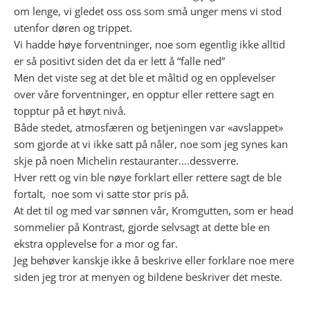
om lenge, vi gledet oss oss som små unger mens vi stod
utenfor døren og trippet.
Vi hadde høye forventninger, noe som egentlig ikke alltid
er så positivt siden det da er lett å “falle ned”
Men det viste seg at det ble et måltid og en opplevelser
over våre forventninger, en opptur eller rettere sagt en
topptur på et høyt nivå.
Både stedet, atmosfæren og betjeningen var «avslappet»
som gjorde at vi ikke satt på nåler, noe som jeg synes kan
skje på noen Michelin restauranter….dessverre.
Hver rett og vin ble nøye forklart eller rettere sagt de ble
fortalt, noe som vi satte stor pris på.
At det til og med var sønnen vår, Kromgutten, som er head
sommelier på Kontrast, gjorde selvsagt at dette ble en
ekstra opplevelse for a mor og far.
Jeg behøver kanskje ikke å beskrive eller forklare noe mere
siden jeg tror at menyen og bildene beskriver det meste.