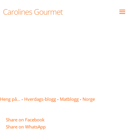
Skip
Carolines Gourmet
to
content
Restauranter og spisesteder
i Oslo
Heng på...
-
Hverdags-blogg
-
Matblogg
-
Norge
Share on Facebook
Share on WhatsApp