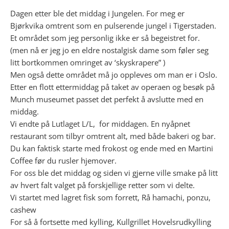
Dagen etter ble det middag i Jungelen. For meg er
Bjørkvika omtrent som en pulserende jungel i Tigerstaden.
Et området som jeg personlig ikke er så begeistret for.
(men nå er jeg jo en eldre nostalgisk dame som føler seg
litt bortkommen omringet av ‘skyskrapere” )
Men også dette området må jo oppleves om man er i Oslo.
Etter en flott ettermiddag på taket av operaen og besøk på
Munch museumet passet det perfekt å avslutte med en
middag.
Vi endte på Lutlaget L/L, for middagen. En nyåpnet
restaurant som tilbyr omtrent alt, med både bakeri og bar.
Du kan faktisk starte med frokost og ende med en Martini
Coffee før du rusler hjemover.
For oss ble det middag og siden vi gjerne ville smake på litt
av hvert falt valget på forskjellige retter som vi delte.
Vi startet med lagret fisk som forrett, Rå hamachi, ponzu,
cashew
For så å fortsette med kylling, Kullgrillet Hovelsrudkylling