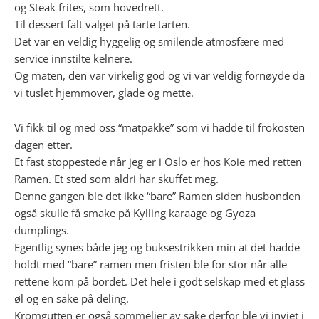
og Steak frites, som hovedrett.
Til dessert falt valget på tarte tarten.
Det var en veldig hyggelig og smilende atmosfære med
service innstilte kelnere.
Og maten, den var virkelig god og vi var veldig fornøyde da
vi tuslet hjemmover, glade og mette.
Vi fikk til og med oss “matpakke” som vi hadde til frokosten
dagen etter.
Et fast stoppestede når jeg er i Oslo er hos Koie med retten
Ramen. Et sted som aldri har skuffet meg.
Denne gangen ble det ikke “bare” Ramen siden husbonden
også skulle få smake på Kylling karaage og Gyoza
dumplings.
Egentlig synes både jeg og buksestrikken min at det hadde
holdt med “bare” ramen men fristen ble for stor når alle
rettene kom på bordet. Det hele i godt selskap med et glass
øl og en sake på deling.
Kromgutten er også sommelier av sake derfor ble vi inviet i