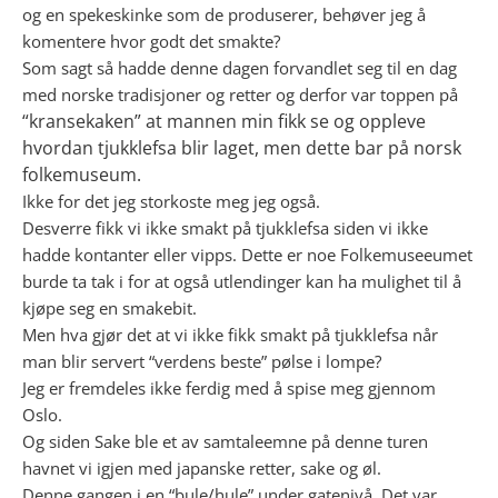
og en spekeskinke som de produserer, behøver jeg å
komentere hvor godt det smakte?
Som sagt så hadde denne dagen forvandlet seg til en dag
med norske tradisjoner og retter og derfor var toppen på
“kransekaken” at mannen min fikk se og oppleve
hvordan tjukklefsa blir laget, men dette bar på norsk
folkemuseum.
Ikke for det jeg storkoste meg jeg også.
Desverre fikk vi ikke smakt på tjukklefsa siden vi ikke
hadde kontanter eller vipps. Dette er noe Folkemuseeumet
burde ta tak i for at også utlendinger kan ha mulighet til å
kjøpe seg en smakebit.
Men hva gjør det at vi ikke fikk smakt på tjukklefsa når
man blir servert “verdens beste” pølse i lompe?
Jeg er fremdeles ikke ferdig med å spise meg gjennom
Oslo.
Og siden Sake ble et av samtaleemne på denne turen
havnet vi igjen med japanske retter, sake og øl.
Denne gangen i en “bule/hule” under gatenivå. Det var