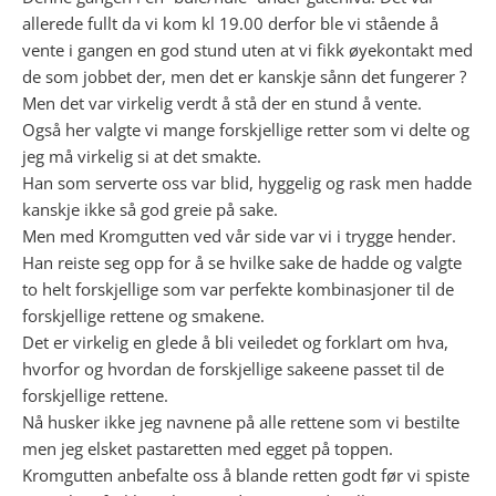
allerede fullt da vi kom kl 19.00 derfor ble vi stående å
vente i gangen en god stund uten at vi fikk øyekontakt med
de som jobbet der, men det er kanskje sånn det fungerer ?
Men det var virkelig verdt å stå der en stund å vente.
Også her valgte vi mange forskjellige retter som vi delte og
jeg må virkelig si at det smakte.
Han som serverte oss var blid, hyggelig og rask men hadde
kanskje ikke så god greie på sake.
Men med Kromgutten ved vår side var vi i trygge hender.
Han reiste seg opp for å se hvilke sake de hadde og valgte
to helt forskjellige som var perfekte kombinasjoner til de
forskjellige rettene og smakene.
Det er virkelig en glede å bli veiledet og forklart om hva,
hvorfor og hvordan de forskjellige sakeene passet til de
forskjellige rettene.
Nå husker ikke jeg navnene på alle rettene som vi bestilte
men jeg elsket pastaretten med egget på toppen.
Kromgutten anbefalte oss å blande retten godt før vi spiste