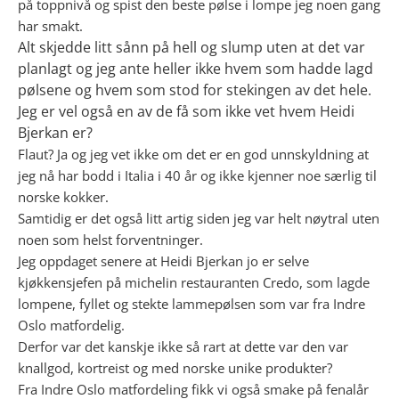
på toppnivå og spist den beste pølse i lompe jeg noen gang
har smakt.
Alt skjedde litt sånn på hell og slump uten at det var
planlagt og jeg ante heller ikke hvem som hadde lagd
pølsene og hvem som stod for stekingen av det hele.
Jeg
er vel også en av de få som ikke vet hvem Heidi
Bjerkan er?
Flaut? Ja og jeg vet ikke om det er en god unnskyldning at
jeg nå har bodd i Italia i 40 år og ikke kjenner noe særlig til
norske kokker.
Samtidig er det også litt artig siden jeg var helt nøytral uten
noen som helst forventninger.
Jeg oppdaget senere at Heidi Bjerkan jo er selve
kjøkkensjefen på michelin restauranten Credo, som lagde
lompene, fyllet og stekte lammepølsen som var fra Indre
Oslo matfordelig.
Derfor var det kanskje ikke så rart at dette var den var
knallgod, kortreist og med norske unike produkter?
Fra Indre Oslo matfordeling fikk vi også smake på fenalår