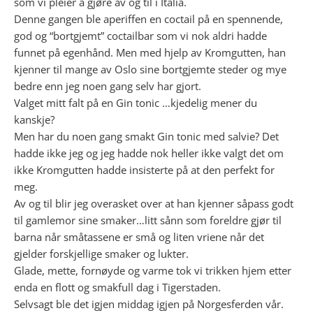
som vi pleier å gjøre av og til i Italia.
Denne gangen ble aperiffen en coctail på en spennende,
god og “bortgjemt” coctailbar som vi nok aldri hadde
funnet på egenhånd. Men med hjelp av Kromgutten, han
kjenner til mange av Oslo sine bortgjemte steder og mye
bedre enn jeg noen gang selv har gjort.
Valget mitt falt på en Gin tonic …kjedelig mener du
kanskje?
Men har du noen gang smakt Gin tonic med salvie? Det
hadde ikke jeg og jeg hadde nok heller ikke valgt det om
ikke Kromgutten hadde insisterte på at den perfekt for
meg.
Av og til blir jeg overasket over at han kjenner såpass godt
til gamlemor sine smaker…litt sånn som foreldre gjør til
barna når småtassene er små og liten vriene når det
gjelder forskjellige smaker og lukter.
Glade, mette, fornøyde og varme tok vi trikken hjem etter
enda en flott og smakfull dag i Tigerstaden.
Selvsagt ble det igjen middag igjen på Norgesferden vår.