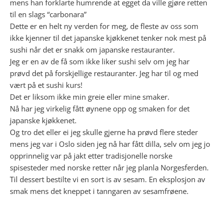
mens han forklarte humrende at egget da ville gjøre retten
til en slags “carbonara”
Dette er en helt ny verden for meg, de fleste av oss som
ikke kjenner til det japanske kjøkkenet tenker nok mest på
sushi når det er snakk om japanske restauranter.
Jeg er en av de få som ikke liker sushi selv om jeg har
prøvd det på forskjellige restauranter. Jeg har til og med
vært på et sushi kurs!
Det er liksom ikke min greie eller mine smaker.
Nå har jeg virkelig fått øynene opp og smaken for det
japanske kjøkkenet.
Og tro det eller ei jeg skulle gjerne ha prøvd flere steder
mens jeg var i Oslo siden jeg nå har fått dilla, selv om jeg jo
opprinnelig var på jakt etter tradisjonelle norske
spisesteder med norske retter når jeg planla Norgesferden.
Til dessert bestilte vi en sort is av sesam. En eksplosjon av
smak mens det kneppet i tanngaren av sesamfrøene.