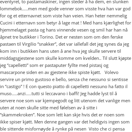
eventyret, to pastamaskiner, ingen steder å ha dem, en slunken
lommebok…..men med gode venner som visste hva han var god
for og et etternavnet som viste han veien. Han heter nemmelig
Cucini i etternavn som betyr å lage mat ! Med hans kjærlighet for
hjemmelaget pasta og hans vinnende vesen og smil har han nå
åpnet tre butikker i Torino. Det er nesten som om den ferske
pastaen til Virgilio “snakker”, det var iallefall det jeg synes da jeg
kom inn i butikken hans uten å ane hva jeg skulle servere til
middagsgjestene som skulle komme om kvelden.. Til slutt kjøpte
jeg “capelletti” som er pastaputer fyllte med pistasj og
mascarpone siden en av gjestene ikke spiste kjøtt. Volevo
servire un primo gustoso e bello, senza che nessuno si sentisse
in “castigo” ! E con questo piatto di capelletti nessuno ha fatto il
muso…..anzi…..tutti si leccavano i baffi! Jeg hadde lyst til å
servere noe som var kjempegodt og litt utenom det vanlige men
uten at noen skulle sitte med følelsen av å sitte i
“skammekroken”. Noe som lett kan skje hvis det er noen som
ikke spiser kjøtt. Men denne gangen var det heldigvis ingen som
ble sittende misfornøyde å rynke på nesen Visto che ci pensa