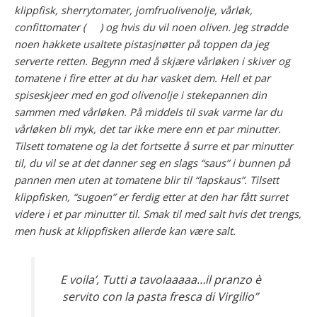
klippfisk, sherrytomater, jomfruolivenolje, vårløk,
confittomater ( ) og hvis du vil noen oliven. Jeg strødde
noen hakkete usaltete pistasjnøtter på toppen da jeg
serverte retten. Begynn med å skjære vårløken i skiver og
tomatene i fire etter at du har vasket dem. Hell et par
spiseskjeer med en god olivenolje i stekepannen din
sammen med vårløken. På middels til svak varme lar du
vårløken bli myk, det tar ikke mere enn et par minutter.
Tilsett tomatene og la det fortsette å surre et par minutter
til, du vil se at det danner seg en slags “saus” i bunnen på
pannen men uten at tomatene blir til “lapskaus”. Tilsett
klippfisken, “sugoen” er ferdig etter at den har fått surret
videre i et par minutter til. Smak til med salt hvis det trengs,
men husk at klippfisken allerde kan være salt.
E voila’, Tutti a tavolaaaaa…il pranzo è
servito con la pasta fresca di Virgilio”