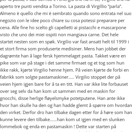
aperto tre punti vendita a Torino. La pasta di Virgillio “parla”.
Almeno è quello che mi è sembrato quando sono entrata nel suo
negozio con le idee poco chiare su cosa potessi preparare per
cena. Alle fine ho scelto gli capelletti ai pistacchi e mascarpone
visto che uno dei miei ospiti non mangiava carne. Det hele
startet nesten som en spøk. Virgilio var fast ansatt helt til 1999 i
et stort firma som produserte medisiner. Mens han jobbet der
dagrømte han å lage fersk hjemmelaget pasta. Takket være en
pike som var på stage i det samme firmaet og et tog som hun
ikke rakk, kjørte Virgilio henne hjem. På veien kjørte de forbi en
fabrikk som solgte pastamaskiner….. Virgilio stoppet der på
veien hjem igjen bare for å ta en titt. Han var ikke lite forbauset
over seg selv da han kom ut sammen med en maskin for
gnocchi, disse herlige fløyelsmyke potetputene. Han ante ikke
hvor han skulle ha den og han hadde glemt å spørre om hvordan
den virket. Derfor dro han tilbake dagen etter for å høre som han
kunne levere den tilbake……han kom ut igjen med en slunken
lommebok og enda en pastamaskin ! Dette var starten på