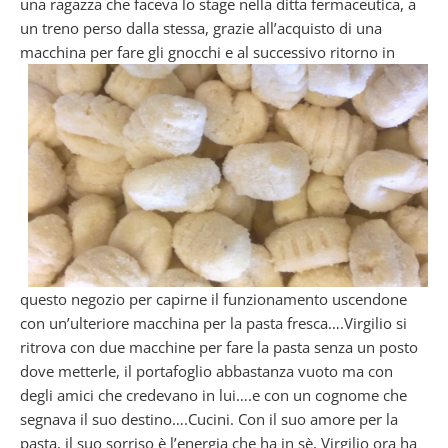
una ragazza che faceva lo stage nella ditta fermaceutica, a
un treno perso dalla stessa, grazie all’acquisto di una
macchina per fare gli gnocchi
e al successivo ritorno in
questo negozio per capirne il funzionamento uscendone
con un’ulteriore macchina per la pasta fresca….Virgilio si
ritrova con due macchine per fare la pasta senza un posto
dove metterle, il portafoglio abbastanza vuoto ma con
degli amici che credevano in lui….e con un cognome che
segnava il suo destino….Cucini. Con il suo amore per la
pasta, il suo sorriso è l’energia che ha in sè, Virgilio ora ha