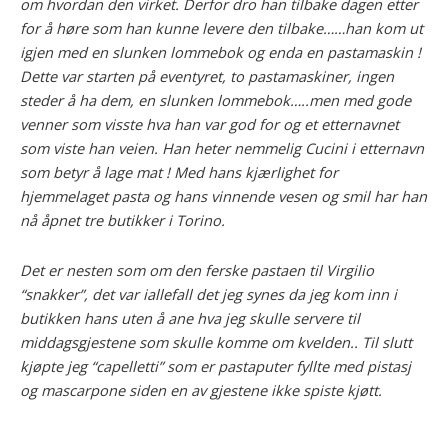
om hvordan den virket. Derfor dro han tilbake dagen etter
for å høre som han kunne levere den tilbake……han kom ut
igjen med en slunken lommebok og enda en pastamaskin !
Dette var starten på eventyret, to pastamaskiner, ingen
steder å ha dem, en slunken lommebok…..men med gode
venner som visste hva han var god for og et etternavnet
som viste han veien. Han heter nemmelig Cucini i etternavn
som betyr å lage mat ! Med hans kjærlighet for
hjemmelaget pasta og hans vinnende vesen og smil har han
nå åpnet tre butikker i Torino.
Det er nesten som om den ferske pastaen til Virgilio
“snakker”, det var iallefall det jeg synes da jeg kom inn i
butikken hans uten å ane hva jeg skulle servere til
middagsgjestene som skulle komme om kvelden.. Til slutt
kjøpte jeg “capelletti” som er pastaputer fyllte med pistasj
og mascarpone siden en av gjestene ikke spiste kjøtt.