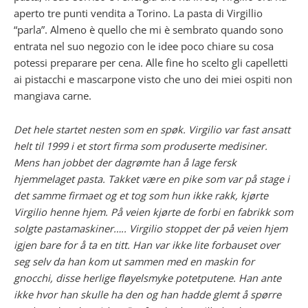
aperto tre punti vendita a Torino. La pasta di Virgillio
“parla”. Almeno è quello che mi è sembrato quando sono
entrata nel suo negozio con le idee poco chiare su cosa
potessi preparare per cena. Alle fine ho scelto gli capelletti
ai pistacchi e mascarpone visto che uno dei miei ospiti non
mangiava carne.
Det hele startet nesten som en spøk. Virgilio var fast ansatt
helt til 1999 i et stort firma som produserte medisiner.
Mens han jobbet der dagrømte han å lage fersk
hjemmelaget pasta. Takket være en pike som var på stage i
det samme firmaet og et tog som hun ikke rakk, kjørte
Virgilio henne hjem. På veien kjørte de forbi en fabrikk som
solgte pastamaskiner….. Virgilio stoppet der på veien hjem
igjen bare for å ta en titt. Han var ikke lite forbauset over
seg selv da han kom ut sammen med en maskin for
gnocchi, disse herlige fløyelsmyke potetputene. Han ante
ikke hvor han skulle ha den og han hadde glemt å spørre