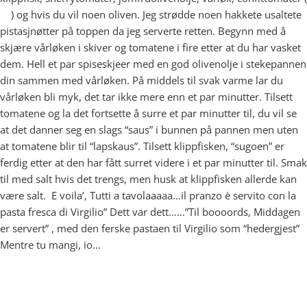
) og hvis du vil noen oliven. Jeg strødde noen hakkete usaltete
pistasjnøtter på toppen da jeg serverte retten. Begynn med å
skjære vårløken i skiver og tomatene i fire etter at du har vasket
dem. Hell et par spiseskjeer med en god olivenolje i stekepannen
din sammen med vårløken. På middels til svak varme lar du
vårløken bli myk, det tar ikke mere enn et par minutter. Tilsett
tomatene og la det fortsette å surre et par minutter til, du vil se
at det danner seg en slags “saus” i bunnen på pannen men uten
at tomatene blir til “lapskaus”. Tilsett klippfisken, “sugoen” er
ferdig etter at den har fått surret videre i et par minutter til. Smak
til med salt hvis det trengs, men husk at klippfisken allerde kan
være salt. E voila’, Tutti a tavolaaaaa…il pranzo è servito con la
pasta fresca di Virgilio” Dett var dett……”Til boooords, Middagen
er servert” , med den ferske pastaen til Virgilio som “hedergjest”
Mentre tu mangi, io…