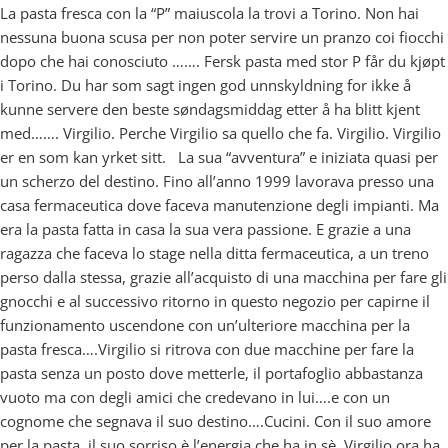
La pasta fresca con la “P” maiuscola la trovi a Torino. Non hai
nessuna buona scusa per non poter servire un pranzo coi fiocchi
dopo che hai conosciuto ……. Fersk pasta med stor P får du kjøpt
i Torino. Du har som sagt ingen god unnskyldning for ikke å
kunne servere den beste søndagsmiddag etter å ha blitt kjent
med……. Virgilio. Perche Virgilio sa quello che fa. Virgilio. Virgilio
er en som kan yrket sitt. La sua “avventura” e iniziata quasi per
un scherzo del destino. Fino all’anno 1999 lavorava presso una
casa fermaceutica dove faceva manutenzione degli impianti. Ma
era la pasta fatta in casa la sua vera passione. E grazie a una
ragazza che faceva lo stage nella ditta fermaceutica, a un treno
perso dalla stessa, grazie all’acquisto di una macchina per fare gli
gnocchi e al successivo ritorno in questo negozio per capirne il
funzionamento uscendone con un’ulteriore macchina per la
pasta fresca….Virgilio si ritrova con due macchine per fare la
pasta senza un posto dove metterle, il portafoglio abbastanza
vuoto ma con degli amici che credevano in lui….e con un
cognome che segnava il suo destino….Cucini. Con il suo amore
per la pasta, il suo sorriso è l’energia che ha in sè, Virgilio ora ha