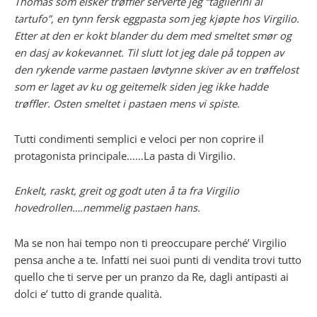
Thomas som elsker trøffler serverte jeg “taglierini al
tartufo”, en tynn fersk eggpasta som jeg kjøpte hos Virgilio.
Etter at den er kokt blander du dem med smeltet smør og
en dasj av kokevannet. Til slutt lot jeg dale på toppen av
den rykende varme pastaen løvtynne skiver av en trøffelost
som er laget av ku og geitemelk siden jeg ikke hadde
trøffler. Osten smeltet i pastaen mens vi spiste.
Tutti condimenti semplici e veloci per non coprire il
protagonista principale……La pasta di Virgilio.
Enkelt, raskt, greit og godt uten å ta fra Virgilio
hovedrollen….nemmelig pastaen hans.
Ma se non hai tempo non ti preoccupare perché’ Virgilio
pensa anche a te. Infatti nei suoi punti di vendita trovi tutto
quello che ti serve per un pranzo da Re, dagli antipasti ai
dolci e’ tutto di grande qualità.