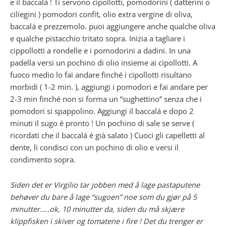
e il baccalá ! Ti servono cipollotti, pomodorini ( datterini o
ciliegini ) pomodori confit, olio extra vergine di oliva,
baccalá e prezzemolo. puoi aggiungere anche qualche oliva
e qualche pistacchio tritato sopra. Inizia a tagliare i
cippollotti a rondelle e i pomodorini a dadini. In una
padella versi un pochino di olio insieme ai cipollotti. A
fuoco medio lo fai andare finché i cipollotti risultano
morbidi ( 1-2 min. ), aggiungi i pomodori e fai andare per
2-3 min finché non si forma un “sughettino” senza che i
pomodori si spappolino. Aggiungi il baccalá e dopo 2
minuti il sugo é pronto ! Un pochino di sale se serve (
ricordati che il baccalá è già salato ) Cuoci gli capelletti al
dente, li condisci con un pochino di olio e versi il
condimento sopra.
Siden det er Virgilio tar jobben med å lage pastaputene
behøver du bare å lage “sugoen” noe som du gjør på 5
minutter…..ok, 10 minutter da, siden du må skjære
klippfisken i skiver og tomatene i fire ! Det du trenger er