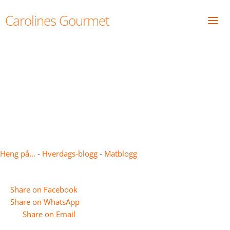
Skip
Carolines Gourmet
to
content
Pastificio Da Virgilio
Heng på...
-
Hverdags-blogg
-
Matblogg
Share on Facebook
Share on WhatsApp
Share on Email