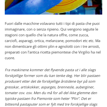
Fuori dalle macchine volavano tutti i tipi di pasta che puoi
immaginare, con o senza ripieno. Qui vengono seguite le
stagioni con quello che la natura offre, come zucca,
carciofi, asparagi, ortica, melanzane, pomodori etc etc. Ma
non dimenticare gli ottimi plin e agnolotti con i tre arrosti,
preparati con l’antica ricetta piemontese che Virgilio ha nel
cuore.
Fra maskinene kommer det flyvende pasta ut i alle slags
forskjellige former som du kan tenke deg. Her blir pastaen
produsert etter det de forskjellige årstidene byr på som
gresskar, artiskokker, asparges, brennesle, auberginer,
tomater osv. osv. Men du må for all del ikke glemme den
typiske pastaen fra Piemonte som heter “Plin”. Det er
bittesmå pastaputer som er fylt med tre forskjellige slags