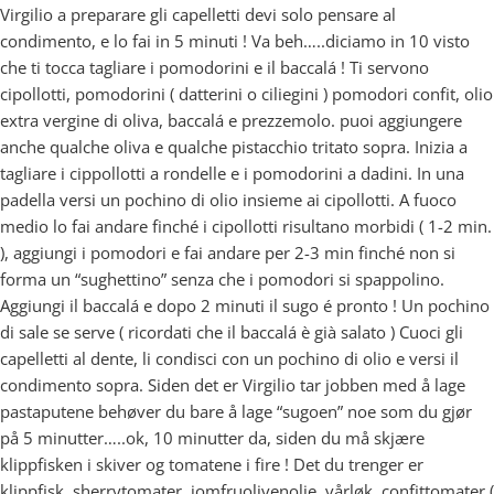
Virgilio a preparare gli capelletti devi solo pensare al
condimento, e lo fai in 5 minuti ! Va beh…..diciamo in 10 visto
che ti tocca tagliare i pomodorini e il baccalá ! Ti servono
cipollotti, pomodorini ( datterini o ciliegini ) pomodori confit, olio
extra vergine di oliva, baccalá e prezzemolo. puoi aggiungere
anche qualche oliva e qualche pistacchio tritato sopra. Inizia a
tagliare i cippollotti a rondelle e i pomodorini a dadini. In una
padella versi un pochino di olio insieme ai cipollotti. A fuoco
medio lo fai andare finché i cipollotti risultano morbidi ( 1-2 min.
), aggiungi i pomodori e fai andare per 2-3 min finché non si
forma un “sughettino” senza che i pomodori si spappolino.
Aggiungi il baccalá e dopo 2 minuti il sugo é pronto ! Un pochino
di sale se serve ( ricordati che il baccalá è già salato ) Cuoci gli
capelletti al dente, li condisci con un pochino di olio e versi il
condimento sopra. Siden det er Virgilio tar jobben med å lage
pastaputene behøver du bare å lage “sugoen” noe som du gjør
på 5 minutter…..ok, 10 minutter da, siden du må skjære
klippfisken i skiver og tomatene i fire ! Det du trenger er
klippfisk, sherrytomater, jomfruolivenolje, vårløk, confittomater (