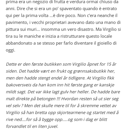
prima era un negozio di frutta e verdura ormai chiuso da
anni. Dire che si era un po’ spaventato quando è entrato
qui per la prima volta …è dire poco. Non c’era neanche il
pavimento, i vecchi proprietari avevano dato una mano di
pittura sui muri… insomma un vero disastro. Ma Virgilio si
tira su le maniche e inizia a ristrutturare questo locale
abbandonato a se stesso per farlo diventare il gioiello di
oggi.
Dette er den første butikken som Virgilio åpnet for 15 år
siden. Det hadde vært en frukt og grønnsaksbutikk her,
men den hadde stengt endel år tidligere. At Virgilio fikk
bakoversveis da han kom inn hit første gang er kanskje
mildt sagt. Det var ikke lagt gulv her heller. De hadde bare
malt direkte på betongen !!! Hvordan resten så ut sier seg
vel selv ? Men det skulle mere til for å skremme vettet av
Virgilio så han bretta opp skjortearmene og startet med å
rive ned….for så å bygge opp…..og som i dag er blitt
forvandlet til en liten juvel.