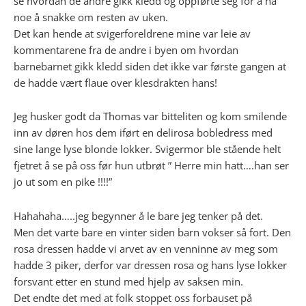
se hvordan de andre gikk kledd og oppførte seg for å ha
noe å snakke om resten av uken.
Det kan hende at svigerforeldrene mine var leie av
kommentarene fra de andre i byen om hvordan
barnebarnet gikk kledd siden det ikke var første gangen at
de hadde vært flaue over klesdrakten hans!
Jeg husker godt da Thomas var bitteliten og kom smilende
inn av døren hos dem iført en delirosa bobledress med
sine lange lyse blonde lokker. Svigermor ble stående helt
fjetret å se på oss før hun utbrøt ” Herre min hatt….han ser
jo ut som en pike !!!!”
Hahahaha…..jeg begynner å le bare jeg tenker på det.
Men det varte bare en vinter siden barn vokser så fort. Den
rosa dressen hadde vi arvet av en venninne av meg som
hadde 3 piker, derfor var dressen rosa og hans lyse lokker
forsvant etter en stund med hjelp av saksen min.
Det endte det med at folk stoppet oss forbauset på