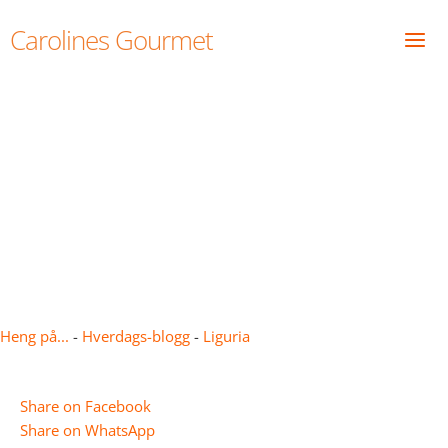
Skip
Carolines Gourmet
to
content
Carnevale. Noen historier
om utkledning.
Heng på...
-
Hverdags-blogg
-
Liguria
Share on Facebook
Share on WhatsApp