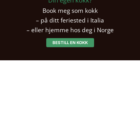
Din egen kokk?
Book meg som kokk
– på ditt feriested i Italia
– eller hjemme hos deg i Norge
BESTILL EN KOKK
Bestill nyhetsbrev
Facebook
Instagram
2014 © 2026 Carolines Gourmet |
Kontakt
|
Nyhetsbrev