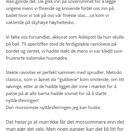
ikke gjorde det. De gikk inn på soverommet for å legge
ungene mens vi flirende og knisende fortet oss inn på
badet hvor vi tok på oss vår fineste stas….ut kom vi
vaklende på skyhøye høyheltesko.
Vi følte oss forvandlet, akkurat som Askepott da hun skulle
på ball. Til aperitiffen stod de ferdigstekte ravioliene på
bordet og ventet, vi hadde stekt de mens vi var kledd som
frustrerte italienske husmødre.
Stekte raviolier er perfekt sammen med sprudler, Metodo
classico, som vi åpnet da “gubbene” kom smilende, om litt
søvnige, etter at de hadde ligget der inne i mørket for å
passe på at alle barna hadde sovnet for så å starte
nyttårsfeiringen!
Den morsomste nyttårsfeiringen jeg kan huske.
Det heter jo at man ikke får det morsommere enn det
man gjør det selv. Men noen ganger kan det bli litt for