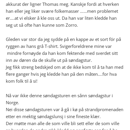
akkurat der ligner Thomas meg. Kanskje fordi at hverken
han eller jeg liker svære folkemasser ……men problemet
er….at vi elsker å kle oss ut. Da han var liten kledde han
seg ut så ofte han kunne som Zorro.
Gleden var stor da jeg sydde på en kappe av et sort fór på
ryggen av hans grå T-shirt. Svigerforeldrene mine var
mindre fornøyde da han kom fektende med sverdet sitt
inn av døren da de skulle ut på søndagstur.
Jeg fikk streng bedskjed om at de ikke kom til å ta han med
flere ganger hvis jeg kledde han på den måten….for hva
kom folk til å si!
Nå var ikke denne søndagsturen en sånn søndagstur i
Norge.
Nei disse søndagsturen var å gå i kø på strandpromenaden
etter en mektig søndagslunsj i sine fineste klær.
Der møtte man alle de som ville bli sett eller de som ville