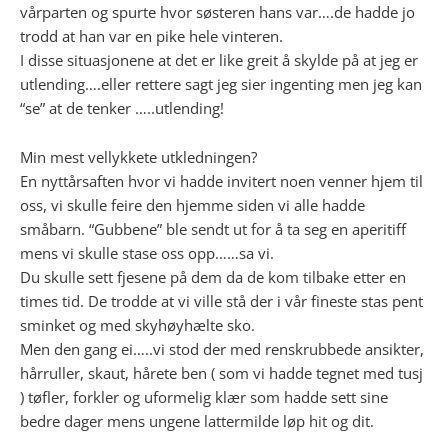
vårparten og spurte hvor søsteren hans var….de hadde jo
trodd at han var en pike hele vinteren.
I disse situasjonene at det er like greit å skylde på at jeg er
utlending….eller rettere sagt jeg sier ingenting men jeg kan
“se” at de tenker …..utlending!
Min mest vellykkete utkledningen?
En nyttårsaften hvor vi hadde invitert noen venner hjem til
oss, vi skulle feire den hjemme siden vi alle hadde
småbarn. “Gubbene” ble sendt ut for å ta seg en aperitiff
mens vi skulle stase oss opp……sa vi.
Du skulle sett fjesene på dem da de kom tilbake etter en
times tid. De trodde at vi ville stå der i vår fineste stas pent
sminket og med skyhøyhælte sko.
Men den gang ei…..vi stod der med renskrubbede ansikter,
hårruller, skaut, hårete ben ( som vi hadde tegnet med tusj
) tøfler, forkler og uformelig klær som hadde sett sine
bedre dager mens ungene lattermilde løp hit og dit.