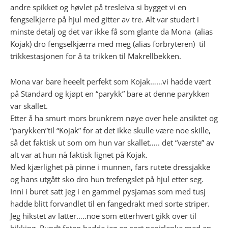
andre spikket og høvlet på tresleiva si bygget vi en
fengselkjerre på hjul med gitter av tre. Alt var studert i
minste detalj og det var ikke få som glante da Mona (alias
Kojak) dro fengselkjærra med meg (alias forbryteren) til
trikkestasjonen for å ta trikken til Makrellbekken.
Mona var bare heeelt perfekt som Kojak……vi hadde vært
på Standard og kjøpt en “parykk” bare at denne parykken
var skallet.
Etter å ha smurt mors brunkrem nøye over hele ansiktet og
“parykken”til “Kojak” for at det ikke skulle være noe skille,
så det faktisk ut som om hun var skallet….. det “værste” av
alt var at hun nå faktisk lignet på Kojak.
Med kjærlighet på pinne i munnen, fars rutete dressjakke
og hans utgått sko dro hun trefengslet på hjul etter seg.
Inni i buret satt jeg i en gammel pysjamas som med tusj
hadde blitt forvandlet til en fangedrakt med sorte striper.
Jeg hikstet av latter…..noe som etterhvert gikk over til
hikking. Rundt foten hadde jeg en sort papirlenke med en