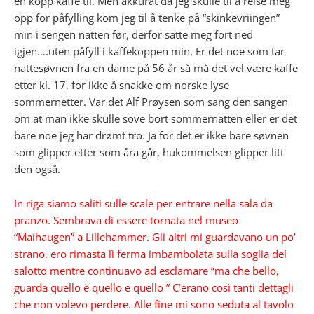
en kopp kaffe til. Men akkurat da jeg skulle til å reise meg
opp for påfylling kom jeg til å tenke på “skinkevriingen”
min i sengen natten før, derfor satte meg fort ned
igjen….uten påfyll i kaffekoppen min. Er det noe som tar
nattesøvnen fra en dame på 56 år så må det vel være kaffe
etter kl. 17, for ikke å snakke om norske lyse
sommernetter. Var det Alf Prøysen som sang den sangen
om at man ikke skulle sove bort sommernatten eller er det
bare noe jeg har drømt tro. Ja for det er ikke bare søvnen
som glipper etter som åra går, hukommelsen glipper litt
den også.
In riga siamo saliti sulle scale per entrare nella sala da
pranzo. Sembrava di essere tornata nel museo
“Maihaugen” a Lillehammer. Gli altri mi guardavano un po’
strano, ero rimasta lì ferma imbambolata sulla soglia del
salotto mentre continuavo ad esclamare “ma che bello,
guarda quello è quello e quello ” C’erano così tanti dettagli
che non volevo perdere. Alle fine mi sono seduta al tavolo