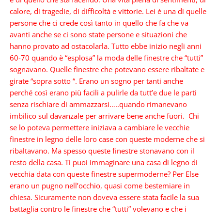
calore, di tragedie, di difficoltà e vittorie. Lei è una di quelle
persone che ci crede così tanto in quello che fa che va
avanti anche se ci sono state persone e situazioni che
hanno provato ad ostacolarla. Tutto ebbe inizio negli anni
60-70 quando è “esplosa” la moda delle finestre che “tutti”
sognavano. Quelle finestre che potevano essere ribaltate e
girate “sopra sotto “. Erano un sogno per tanti anche
perché così erano più facili a pulirle da tutt’e due le parti
senza rischiare di ammazzarsi…..quando rimanevano
imbilico sul davanzale per arrivare bene anche fuori. Chi
se lo poteva permettere iniziava a cambiare le vecchie
finestre in legno delle loro case con queste moderne che si
ribaltavano. Ma spesso queste finestre stonavano con il
resto della casa. Ti puoi immaginare una casa di legno di
vecchia data con queste finestre supermoderne? Per Else
erano un pugno nell’occhio, quasi come bestemiare in
chiesa. Sicuramente non doveva essere stata facile la sua
battaglia contro le finestre che “tutti” volevano e che i