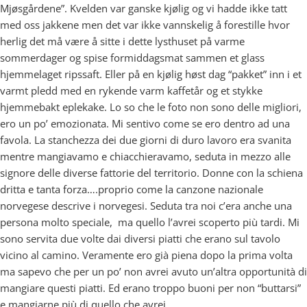
Mjøsgårdene”. Kvelden var ganske kjølig og vi hadde ikke tatt
med oss jakkene men det var ikke vannskelig å forestille hvor
herlig det må være å sitte i dette lysthuset på varme
sommerdager og spise formiddagsmat sammen et glass
hjemmelaget ripssaft. Eller på en kjølig høst dag “pakket” inn i et
varmt pledd med en rykende varm kaffetår og et stykke
hjemmebakt eplekake. Lo so che le foto non sono delle migliori,
ero un po’ emozionata. Mi sentivo come se ero dentro ad una
favola. La stanchezza dei due giorni di duro lavoro era svanita
mentre mangiavamo e chiacchieravamo, seduta in mezzo alle
signore delle diverse fattorie del territorio. Donne con la schiena
dritta e tanta forza….proprio come la canzone nazionale
norvegese descrive i norvegesi. Seduta tra noi c’era anche una
persona molto speciale, ma quello l’avrei scoperto più tardi. Mi
sono servita due volte dai diversi piatti che erano sul tavolo
vicino al camino. Veramente ero già piena dopo la prima volta
ma sapevo che per un po’ non avrei avuto un’altra opportunità di
mangiare questi piatti. Ed erano troppo buoni per non “buttarsi”
e mangiarne più di quello che avrei…