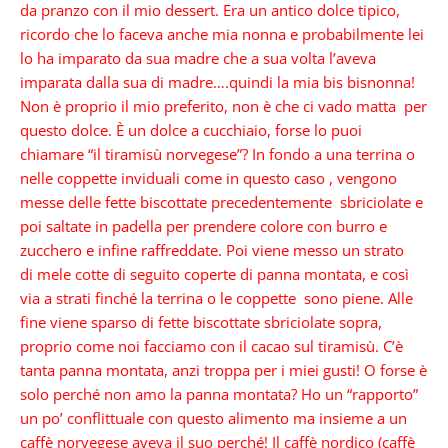
da pranzo con il mio dessert. Era un antico dolce tipico,
ricordo che lo faceva anche mia nonna e probabilmente lei
lo ha imparato da sua madre che a sua volta l’aveva
imparata dalla sua di madre….quindi la mia bis bisnonna!
Non è proprio il mio preferito, non è che ci vado matta per
questo dolce. È un dolce a cucchiaio, forse lo puoi
chiamare “il tiramisù norvegese”? In fondo a una terrina o
nelle coppette inviduali come in questo caso , vengono
messe delle fette biscottate precedentemente sbriciolate e
poi saltate in padella per prendere colore con burro e
zucchero e infine raffreddate. Poi viene messo un strato
di
mele cotte di seguito
coperte di panna montata, e così
via a strati finché la terrina o le coppette sono piene. Alle
fine viene sparso di fette biscottate sbriciolate sopra,
proprio come noi facciamo con il cacao sul tiramisù. C’è
tanta panna montata, anzi troppa per i miei gusti! O forse è
solo perché non amo la panna montata? Ho un “rapporto”
un po’ conflittuale con questo alimento ma insieme a un
caffè norvegese aveva il suo perché! Il caffè nordico (caffè