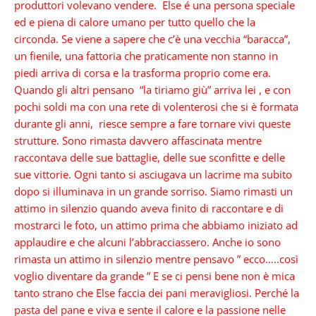
produttori volevano vendere. Else é una persona speciale
ed e piena di calore umano per tutto quello che la
circonda. Se viene a sapere che c’è una vecchia “baracca”,
un fienile, una fattoria che praticamente non stanno in
piedi arriva di corsa e la trasforma proprio come era.
Quando gli altri pensano “la tiriamo giù” arriva lei , e con
pochi soldi ma con una rete di volenterosi che si è formata
durante gli anni, riesce sempre a fare tornare vivi queste
strutture. Sono rimasta davvero affascinata mentre
raccontava delle sue battaglie, delle sue sconfitte e delle
sue vittorie. Ogni tanto si asciugava un lacrime ma subito
dopo si illuminava in un grande sorriso. Siamo rimasti un
attimo in silenzio quando aveva finito di raccontare e di
mostrarci le foto, un attimo prima che abbiamo iniziato ad
applaudire e che alcuni l’abbracciassero. Anche io sono
rimasta un attimo in silenzio mentre pensavo ” ecco…..così
voglio diventare da grande ” E se ci pensi bene non è mica
tanto strano che Else faccia dei pani meravigliosi. Perché la
pasta del pane e viva e sente il calore e la passione nelle