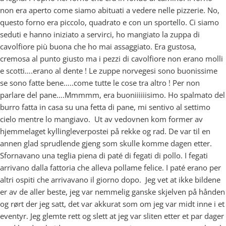
non era aperto come siamo abituati a vedere nelle pizzerie. No,
questo forno era piccolo, quadrato e con un sportello. Ci siamo
seduti e hanno iniziato a servirci, ho mangiato la zuppa di
cavolfiore più buona che ho mai assaggiato. Era gustosa,
cremosa al punto giusto ma i pezzi di cavolfiore non erano molli
e scotti….erano al dente ! Le zuppe norvegesi sono buonissime
se sono fatte bene…..come tutte le cose tra altro ! Per non
parlare del pane….Mmmmm, era buoniiiiiisimo. Ho spalmato del
burro fatta in casa su una fetta di pane, mi sentivo al settimo
cielo mentre lo mangiavo. Ut av vedovnen kom former av
hjemmelaget kyllingleverpostei på rekke og rad. De var til en
annen glad sprudlende gjeng som skulle komme dagen etter.
Sfornavano una teglia piena di paté di fegati di pollo. I fegati
arrivano dalla fattoria che alleva pollame felice. I paté erano per
altri ospiti che arrivavano il giorno dopo. Jeg vet at ikke bildene
er av de aller beste, jeg var nemmelig ganske skjelven på hånden
og rørt der jeg satt, det var akkurat som om jeg var midt inne i et
eventyr. Jeg glemte rett og slett at jeg var sliten etter et par dager