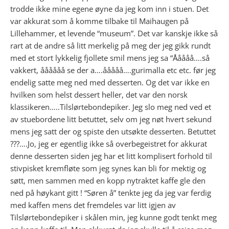
trodde ikke mine egene øyne da jeg kom inn i stuen. Det
var akkurat som å komme tilbake til Maihaugen på
Lillehammer, et levende “museum”. Det var kanskje ikke så
rart at de andre så litt merkelig på meg der jeg gikk rundt
med et stort lykkelig fjollete smil mens jeg sa “Ååååå….så
vakkert, åååååå se der a….ååååå….gurimalla etc etc. før jeg
endelig satte meg ned med desserten. Og det var ikke en
hvilken som helst dessert heller, det var den norsk
klassikeren…..Tilslørtebondepiker. Jeg slo meg ned ved et
av stuebordene litt betuttet, selv om jeg nøt hvert sekund
mens jeg satt der og spiste den utsøkte desserten. Betuttet
???….Jo, jeg er egentlig ikke så overbegeistret for akkurat
denne desserten siden jeg har et litt komplisert forhold til
stivpisket kremfløte som jeg synes kan bli for mektig og
søtt, men sammen med en kopp nytraktet kaffe gle den
ned på høykant gitt ! “Søren å” tenkte jeg da jeg var ferdig
med kaffen mens det fremdeles var litt igjen av
Tilslørtebondepiker i skålen min, jeg kunne godt tenkt meg