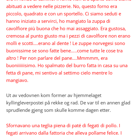
abituati a vedere nelle pizzerie. No, questo forno era
piccolo, quadrato e con un sportello. Ci siamo seduti e
hanno iniziato a servirci, ho mangiato la zuppa di
cavolfiore più buona che ho mai assaggiato. Era gustosa,
cremosa al punto giusto ma i pezzi di cavolfiore non erano
molli e scotti….erano al dente ! Le zuppe norvegesi sono
buonissime se sono fatte bene…..come tutte le cose tra
altro ! Per non parlare del pane….Mmmmm, era
buoniiiiiisimo. Ho spalmato del burro fatta in casa su una
fetta di pane, mi sentivo al settimo cielo mentre lo
mangiavo.
Ut av vedovnen kom former av hjemmelaget
kyllingleverpostei på rekke og rad. De var til en annen glad
sprudlende gjeng som skulle komme dagen etter.
Sfornavano una teglia piena di paté di fegati di pollo. I
fegati arrivano dalla fattoria che alleva pollame felice. I