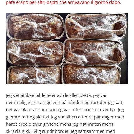
paté erano per altri ospiti che arrivavano il giorno dopo.
Jeg vet at ikke bildene er av de aller beste, jeg var
nemmelig ganske skjelven på hånden og rørt der jeg satt,
det var akkurat som om jeg var midt inne i et eventyr. Jeg
glemte rett og slett at jeg var sliten etter et par dager med
hardt arbeid over grytene mens jeg nøt maten mens
skravla gikk livlig rundt bordet. Jeg satt sammen med