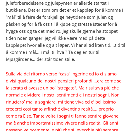
juleforberedelsene og julepynten er allerde startet i
butikkene. Det er som om det er et kappløp for å komme i
“mål” til å feire de forskjellige høytidene som julen og
påsken og for å få oss til å kjøpe og stresse istedenfor å
hygge oss og ta det med ro. Jeg skulle gjerne ha stoppet
tiden noen ganger, jeg vil ikke være med på dette
kappløpet hvor alle og alt løper. Vi har alltid liten tid….tid til
å komme i mål….i mål til hva ? Ta deg en tur til
Mjøsgårdene….der står tiden stille.
Sulla via del ritorno verso “casa” Ingerine ed io ci siamo
divisi qualcuno dei nostri pensieri profondi….era come se
la serata ci avesse un po’ “stregato”. Ma risultava più che
normale dividere i nostri sentimenti e i nostri sogni. Non
rinuciero’ mai a sogniare, mi tiene viva ed e’ bellissimo
crederci così tanto affinché diventino realtà…..proprio
come fa Else. Tante volte i sogni ti fanno sentire giovane,
ma è anche importantissimo vivere nella realtà. Gli anni
passano velocemente, e più che si invecchia più sembra