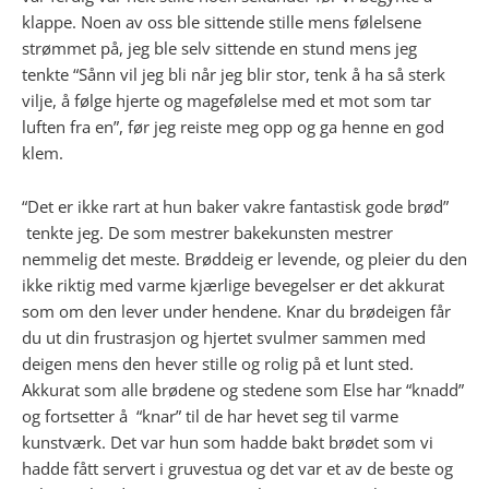
klappe. Noen av oss ble sittende stille mens følelsene
strømmet på, jeg ble selv sittende en stund mens jeg
tenkte “Sånn vil jeg bli når jeg blir stor, tenk å ha så sterk
vilje, å følge hjerte og magefølelse med et mot som tar
luften fra en”, før jeg reiste meg opp og ga henne en god
klem.
“Det er ikke rart at hun baker vakre fantastisk gode brød”
tenkte jeg. De som mestrer bakekunsten mestrer
nemmelig det meste. Brøddeig er levende, og pleier du den
ikke riktig med varme kjærlige bevegelser er det akkurat
som om den lever under hendene. Knar du brødeigen får
du ut din frustrasjon og hjertet svulmer sammen med
deigen mens den hever stille og rolig på et lunt sted.
Akkurat som alle brødene og stedene som Else har “knadd”
og fortsetter å “knar” til de har hevet seg til varme
kunstværk. Det var hun som hadde bakt brødet som vi
hadde fått servert i gruvestua og det var et av de beste og