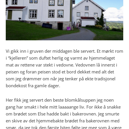
Vi gikk inn i gruven der middagen ble servert. Et mørkt rom
i “kjelleren” som duftet herlig og varmt av hjemmelaget
mat av rettene var stekt i vedovne. Vedovnen lå innerst i
peisen og foran peisen stod et bord dekket med alt det
som jeg drømmer om når jeg tenker på ekte tradisjonel
bondekost fra gamle dager.
Her fikk jeg servert den beste blomkålsuppen jeg noen
gang har smakt i hele mitt laaaaange liv. For ikke å snakke
om brødet som Else hadde bakt i bakerovnen. Jeg smurte
en skive av det hjemmebakte brødet fra bakerovnen med
smør, da jeg tok den første biten følte jeg meg som å være