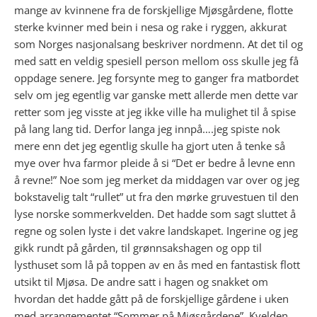
mange av kvinnene fra de forskjellige Mjøsgårdene, flotte
sterke kvinner med bein i nesa og rake i ryggen, akkurat
som Norges nasjonalsang beskriver nordmenn. At det til og
med satt en veldig spesiell person mellom oss skulle jeg få
oppdage senere. Jeg forsynte meg to ganger fra matbordet
selv om jeg egentlig var ganske mett allerde men dette var
retter som jeg visste at jeg ikke ville ha mulighet til å spise
på lang lang tid. Derfor langa jeg innpå….jeg spiste nok
mere enn det jeg egentlig skulle ha gjort uten å tenke så
mye over hva farmor pleide å si “Det er bedre å levne enn
å revne!” Noe som jeg merket da middagen var over og jeg
bokstavelig talt “rullet” ut fra den mørke gruvestuen til den
lyse norske sommerkvelden. Det hadde som sagt sluttet å
regne og solen lyste i det vakre landskapet. Ingerine og jeg
gikk rundt på gården, til grønnsakshagen og opp til
lysthuset som lå på toppen av en ås med en fantastisk flott
utsikt til Mjøsa. De andre satt i hagen og snakket om
hvordan det hadde gått på de forskjellige gårdene i uken
med arrangementet “Sommer på Mjøsgårdene”. Kvelden