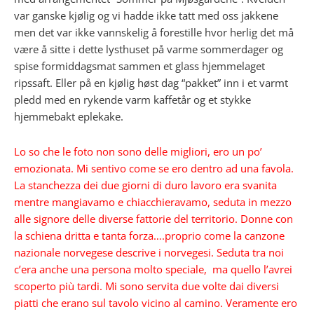
var ganske kjølig og vi hadde ikke tatt med oss jakkene
men det var ikke vannskelig å forestille hvor herlig det må
være å sitte i dette lysthuset på varme sommerdager og
spise formiddagsmat sammen et glass hjemmelaget
ripssaft. Eller på en kjølig høst dag “pakket” inn i et varmt
pledd med en rykende varm kaffetår og et stykke
hjemmebakt eplekake.
Lo so che le foto non sono delle migliori, ero un po’
emozionata. Mi sentivo come se ero dentro ad una favola.
La stanchezza dei due giorni di duro lavoro era svanita
mentre mangiavamo e chiacchieravamo, seduta in mezzo
alle signore delle diverse fattorie del territorio. Donne con
la schiena dritta e tanta forza….proprio come la canzone
nazionale norvegese descrive i norvegesi. Seduta
tra noi
c’era anche una persona molto speciale, ma quello l’avrei
scoperto più tardi. Mi sono servita due volte dai diversi
piatti che erano sul tavolo vicino al camino. Veramente ero