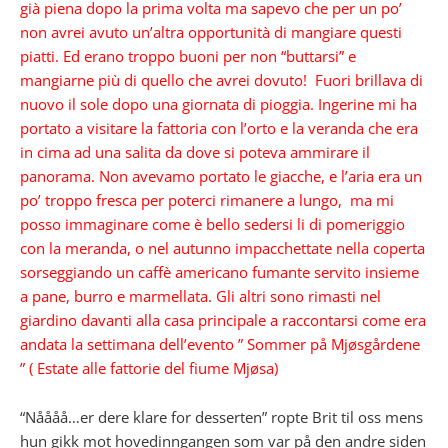
già piena dopo la prima volta ma sapevo che per un po’
non avrei avuto un’altra opportunità di mangiare questi
piatti.
Ed erano troppo buoni per non “buttarsi” e
mangiarne più di quello che avrei dovuto! Fuori brillava di
nuovo il sole dopo una giornata di pioggia. Ingerine mi ha
portato a visitare la fattoria con l’orto e la veranda che era
in cima ad una salita da dove si poteva ammirare il
panorama.
Non avevamo portato le giacche, e l’aria era un
po’ troppo fresca per poterci rimanere a lungo, ma mi
posso immaginare come è bello sedersi li di pomeriggio
con la meranda, o nel autunno impacchettate nella coperta
sorseggiando un caffè americano fumante servito
insieme
a pane, burro e marmellata. Gli altri sono rimasti nel
giardino davanti alla casa principale a raccontarsi come era
andata la settimana dell’
evento ” Sommer på Mjøsgårdene
” ( Estate alle fattorie del fiume Mjøsa)
“Nåååå…er dere klare for desserten” ropte Brit til oss mens
hun gikk mot hovedinngangen som var på den andre siden