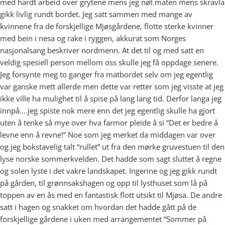
med hardt arbeid over grytene mens jeg nøt maten mens skravla
gikk livlig rundt bordet. Jeg satt sammen med mange av
kvinnene fra de forskjellige Mjøsgårdene, flotte sterke kvinner
med bein i nesa og rake i ryggen, akkurat som Norges
nasjonalsang beskriver nordmenn. At det til og med satt en
veldig spesiell person mellom oss skulle jeg få oppdage senere.
Jeg forsynte meg to ganger fra matbordet selv om jeg egentlig
var ganske mett allerde men dette var retter som jeg visste at jeg
ikke ville ha mulighet til å spise på lang lang tid. Derfor langa jeg
innpå….jeg spiste nok mere enn det jeg egentlig skulle ha gjort
uten å tenke så mye over hva farmor pleide å si “Det er bedre å
levne enn å revne!” Noe som jeg merket da middagen var over
og jeg bokstavelig talt “rullet” ut fra den mørke gruvestuen til den
lyse norske sommerkvelden. Det hadde som sagt sluttet å regne
og solen lyste i det vakre landskapet. Ingerine og jeg gikk rundt
på gården, til grønnsakshagen og opp til lysthuset som lå på
toppen av en ås med en fantastisk flott utsikt til Mjøsa. De andre
satt i hagen og snakket om hvordan det hadde gått på de
forskjellige gårdene i uken med arrangementet “Sommer på