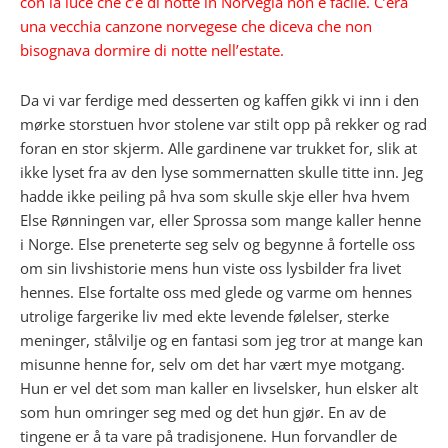
con la luce che c’è di notte in Norvegia non è facile. C’era
una vecchia canzone norvegese che diceva che non
bisognava dormire di notte nell’estate.
Da vi var ferdige med desserten og kaffen gikk vi inn i den
mørke storstuen hvor stolene var stilt opp på rekker og rad
foran en stor skjerm. Alle gardinene var trukket for, slik at
ikke lyset fra av den lyse sommernatten skulle titte inn. Jeg
hadde ikke peiling på hva som skulle skje eller hva hvem
Else Rønningen var, eller Sprossa som mange kaller henne
i Norge. Else preneterte seg selv og begynne å fortelle oss
om sin livshistorie mens hun viste oss lysbilder fra livet
hennes. Else fortalte oss med glede og varme om hennes
utrolige fargerike liv med ekte levende følelser, sterke
meninger, stålvilje og en fantasi som jeg tror at mange kan
misunne henne for, selv om det har vært mye motgang.
Hun er vel det som man kaller en livselsker, hun elsker alt
som hun omringer seg med og det hun gjør. En av de
tingene er å ta vare på tradisjonene. Hun forvandler de