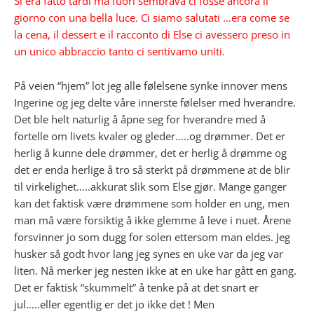
Si era fatto tardi ma fuori sembrava ci fosse ancora il
giorno con una bella luce. Ci siamo salutati …era come se
la cena, il dessert e il racconto di Else ci avessero preso in
un unico abbraccio tanto ci sentivamo uniti.
På veien “hjem” lot jeg alle følelsene synke innover mens
Ingerine og jeg delte våre innerste følelser med hverandre.
Det ble helt naturlig å åpne seg for hverandre med å
fortelle om livets kvaler og gleder…..og drømmer. Det er
herlig å kunne dele drømmer, det er herlig å drømme og
det er enda herlige å tro så sterkt på drømmene at de blir
til virkelighet…..akkurat slik som Else gjør. Mange ganger
kan det faktisk være drømmene som holder en ung, men
man må være forsiktig å ikke glemme å leve i nuet. Årene
forsvinner jo som dugg for solen ettersom man eldes. Jeg
husker så godt hvor lang jeg synes en uke var da jeg var
liten. Nå merker jeg nesten ikke at en uke har gått en gang.
Det er faktisk “skummelt” å tenke på at det snart er
jul…..eller egentlig er det jo ikke det ! Men