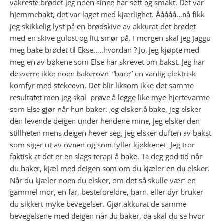
vakreste brødet jeg noen sinne har sett og smakt. Det var
hjemmebakt, det var laget med kjærlighet. Ååååå…nå fikk
jeg skikkelig lyst på en brødskive av akkurat det brødet
med en skive gulost og litt smør på. I morgen skal jeg jaggu
meg bake brødet til Ekse…..hvordan ? Jo, jeg kjøpte med
meg en av bøkene som Else har skrevet om bakst. Jeg har
desverre ikke noen bakerovn “bare” en vanlig elektrisk
komfyr med stekeovn. Det blir liksom ikke det samme
resultatet men jeg skal prøve å legge like mye hjertevarme
som Else gjør når hun baker. Jeg elsker å bake, jeg elsker
den levende deigen under hendene mine, jeg elsker den
stillheten mens deigen hever seg, jeg elsker duften av bakst
som siger ut av ovnen og som fyller kjøkkenet. Jeg tror
faktisk at det er en slags terapi å bake. Ta deg god tid når
du baker, kjæl med deigen som om du kjæler en du elsker.
Når du kjæler noen du elsker, om det så skulle vært en
gammel mor, en far, besteforeldre, barn, eller dyr bruker
du sikkert myke bevegelser. Gjør akkurat de samme
bevegelsene med deigen når du baker, da skal du se hvor