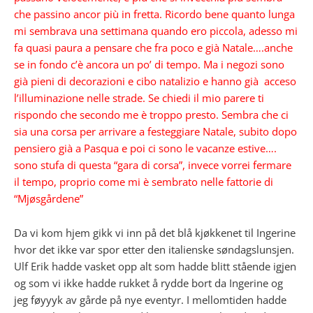
che passino ancor più in fretta. Ricordo bene quanto lunga
mi sembrava una settimana quando ero piccola, adesso mi
fa quasi paura a pensare che fra poco e già Natale….anche
se in fondo c’è ancora un po’ di tempo. Ma i negozi sono
già pieni di decorazioni e cibo natalizio e hanno già acceso
l’illuminazione nelle strade. Se chiedi il mio parere ti
rispondo che secondo me è troppo presto. Sembra che ci
sia una corsa per arrivare a festeggiare Natale, subito dopo
pensiero già a Pasqua e poi ci sono le vacanze estive….
sono stufa di questa “gara di corsa”, invece vorrei fermare
il tempo, proprio
come mi è sembrato nelle fattorie di
“Mjøsgårdene”
Da vi kom hjem gikk vi inn på det blå kjøkkenet til Ingerine
hvor det ikke var spor etter den italienske søndagslunsjen.
Ulf Erik hadde vasket opp alt som hadde blitt stående igjen
og som vi ikke hadde rukket å rydde bort da Ingerine og
jeg føyyyk av gårde på nye eventyr. I mellomtiden hadde