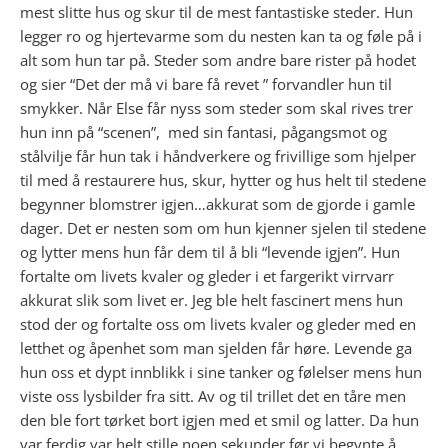
mest slitte hus og skur til de mest fantastiske steder. Hun
legger ro og hjertevarme som du nesten kan ta og føle på i
alt som hun tar på. Steder som andre bare rister på hodet
og sier “Det der må vi bare få revet ” forvandler hun til
smykker. Når Else får nyss som steder som skal rives trer
hun inn på “scenen”, med sin fantasi, pågangsmot og
stålvilje får hun tak i håndverkere og frivillige som hjelper
til med å restaurere hus, skur, hytter og hus helt til stedene
begynner blomstrer igjen…akkurat som de gjorde i gamle
dager. Det er nesten som om hun kjenner sjelen til stedene
og lytter mens hun får dem til å bli “levende igjen”. Hun
fortalte om livets kvaler og gleder i et fargerikt virrvarr
akkurat slik som livet er. Jeg ble helt fascinert mens hun
stod der og fortalte oss om livets kvaler og gleder med en
letthet og åpenhet som man sjelden får høre. Levende ga
hun oss et dypt innblikk i sine tanker og følelser mens hun
viste oss lysbilder fra sitt. Av og til trillet det en tåre men
den ble fort tørket bort igjen med et smil og latter. Da hun
var ferdig var helt stille noen sekunder før vi begynte å