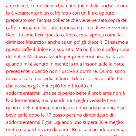
americano, come viene chiamato qui in Italia anche se non
lo è veramente) è un caffè fatto con un filtro oppure
preparato con l’acqua bollente che viene versata sopra del
caffè macinato e lasciato a riposare prima di essere servito.
Beh….io amo bere questo caffè o acqua sporca come la
definisce Maurizio ( anche se un po’ gli piace !) E insieme a
questo caffè il dolce era squisito. Ma ho finito il caffè prima
del dolce. Mi stavo alzando per prendermi un altra tazza
quando mi è venuto in mente la mia insonnia della notte
precedente, quando non riuscivo a dormire. Quindi sono
tornata sulla mia sedia a finire il dolce…..senza caffè! Più
che passano gli anni e più ho difficoltà ad
addormentarmi….ma se ci penso bene il problema non è
l’addormentarsi, ma quando mi sveglio verso le tre o
quattro del mattino e non riesco a riprendere sonno. E se
bevo caffè dopo le 17 posso persino dimenticare di
addormentarmi! È già….quando uno supera 56 e meglio
mettere qualche vizio da parte. Beh….anche addormentarsi