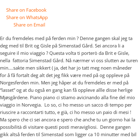
Share on Facebook
Share on WhatsApp
Share on Email
Er du fremdeles med på ferden min ? Denne gangen skal jeg ta
deg med til Brit og Gisle på Simenstad Gård. Sei ancora li a
seguire il mio viaggio ? Questa volta ti porterò da Brit e Gisle,
nella fattoria Simenstad Gård. Nå nærmer vi oss slutten av turen
min….sakte men sikkert ( ja, det har jo tatt meg noen måneder
for å få fortalt deg alt det jeg fikk være med på og oppleve på
Norgesferden min. Men jeg håper at du fremdeles er med på
“lasset” og at du også en gang kan få oppleve allle disse herlige
Mjøsgårdene. Piano piano ci stiamo avicinando alla fine del mio
viaggio in Norvegia. Lo so, ci ho messo un sacco di tempo per
riuscire a raccontarti tutto, e già, ci ho messo un paio di mesi !
Ma spero che ci sei ancora e spero che anche tu un giorno hai la
possibilità di visitare questi posti meravigliosi. Denne gangen
gikk altså ferden til Simenstad som ligger ca 10 minutter med bil