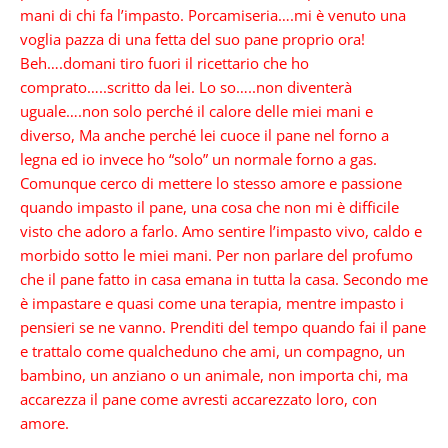
mani di chi fa l’impasto. Porcamiseria….mi è venuto una
voglia pazza di una fetta del suo pane proprio ora!
Beh….domani tiro fuori il ricettario che ho
comprato…..scritto da lei. Lo so…..non diventerà
uguale….non solo perché il calore delle miei mani e
diverso, Ma anche perché lei cuoce il pane nel forno a
legna ed io invece ho “solo” un normale forno a gas.
Comunque cerco di mettere lo stesso amore e passione
quando impasto il pane, una cosa che non mi è difficile
visto che adoro a farlo. Amo sentire l’impasto vivo, caldo e
morbido sotto le miei mani. Per non parlare del profumo
che il pane fatto in casa emana in
tutta la casa. Secondo me
è impastare e quasi come una terapia, mentre impasto i
pensieri se ne vanno. Prenditi del tempo quando fai il pane
e trattalo come qualcheduno che ami, un compagno, un
bambino, un anziano o un animale, non importa chi, ma
accarezza il pane come avresti accarezzato loro, con
amore.