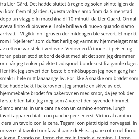
fra Lier Gård. Det hadde sluttet å regne og solen skinte igjen da
vi kom frem til gården. Questa volta siamo finiti da Simenstad
dopo un viaggio in macchina di 10 minuti da Lier Gaard. Ormai
aveva finito di piovere e il sole brillava di nuovo quando siamo
arrivati. Vi gikk inn i gruven der middagen ble servert. Et mørkt
rom i “kjelleren” som duftet herlig og varmt av hjemmelaget mat
av rettene var stekt i vedovne. Vedovnen lå innerst i peisen og
foran peisen stod et bord dekket med alt det som jeg drømmer
om når jeg tenker på ekte tradisjonel bondekost fra gamle dager.
Her fikk jeg servert den beste blomkålsuppen jeg noen gang har
smakt i hele mitt laaaaange liv. For ikke å snakke om brødet som
Else hadde bakt i bakerovnen. Jeg smurte en skive av det
hjemmebakte brødet fra bakerovnen med smør, da jeg tok den
første biten følte jeg meg som å være i den syvende himmel.
Siamo entrati in una cantina con un camino enorme, lunghi
tavoli apparecchiati con panche per sedersi. Vicino al camino
c’era un tavolo con la cena. Tegami con piatti tipici norvegesi. In
mezzo sul tavolo trionfava il pane di Else…..pane cotto nel forno
a legna. Proprio nel forno che era in fondo al camino. Il forno