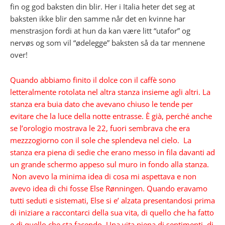
fin og god baksten din blir. Her i Italia heter det seg at
baksten ikke blir den samme når det en kvinne har
menstrasjon fordi at hun da kan være litt “utafor” og
nervøs og som vil “ødelegge” baksten så da tar mennene
over!
Quando abbiamo finito il dolce con il caffè sono
letteralmente rotolata nel altra stanza insieme agli altri. La
stanza era buia dato che avevano chiuso le tende per
evitare che la luce della notte entrasse. È già, perché anche
se l’orologio mostrava le 22, fuori sembrava che era
mezzzogiorno con il sole che splendeva nel cielo. La
stanza era piena di sedie che erano messo in fila davanti ad
un grande schermo appeso sul muro in fondo alla stanza.
Non avevo la minima idea di cosa mi aspettava e non
avevo idea di chi fosse Else Rønningen. Quando eravamo
tutti seduti e sistemati, Else si e’ alzata presentandosi prima
di iniziare a raccontarci della sua vita, di quello che ha fatto
e di quello che sta facendo. Una vita piena di sentimenti, di