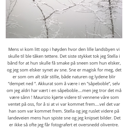
Mens vi kom litt opp i høyden hvor den lille landsbyen vi
skulle til ble tåken tettere. Det siste stykket tok jeg Stella i
bånd for at hun skulle få smake på sneen som hun elsker,
og jeg som elsker synet av sne. Sne er magisk for meg, det
er som om alt står stille, både naturen og lydene blir
“dempet ned “. Akkurat som å være i en “såpeboble”, selv
om jeg aldri har vært i en såpeboble….men jeg tror det må
være sånn ! Maurizio kjørte videre til vennene våre som
ventet på oss, for å si at vi var kommet frem….vel det var
han som var kommet frem. Stella og jeg ruslet videre på
landeveien mens hun spiste sne og jeg knipset bilder. Det
er ikke så ofte jeg får fotografert et oversnedd oliventre.