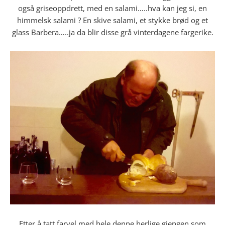
også griseoppdrett, med en salami…..hva kan jeg si, en
himmelsk salami ? En skive salami, et stykke brød og et
glass Barbera…..ja da blir disse grå vinterdagene fargerike.
Etter å tatt farvel med hele denne herlige gjengen som