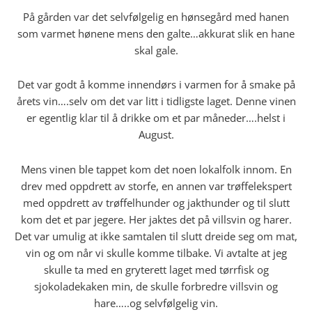
På gården var det selvfølgelig en hønsegård med hanen
som varmet hønene mens den galte…akkurat slik en hane
skal gale.
Det var godt å komme innendørs i varmen for å smake på
årets vin….selv om det var litt i tidligste laget. Denne vinen
er egentlig klar til å drikke om et par måneder….helst i
August.
Mens vinen ble tappet kom det noen lokalfolk innom. En
drev med oppdrett av storfe, en annen var trøffelekspert
med oppdrett av trøffelhunder og jakthunder og til slutt
kom det et par jegere. Her jaktes det på villsvin og harer.
Det var umulig at ikke samtalen til slutt dreide seg om mat,
vin og om når vi skulle komme tilbake. Vi avtalte at jeg
skulle ta med en gryterett laget med tørrfisk og
sjokoladekaken min, de skulle forbredre villsvin og
hare…..og selvfølgelig vin.