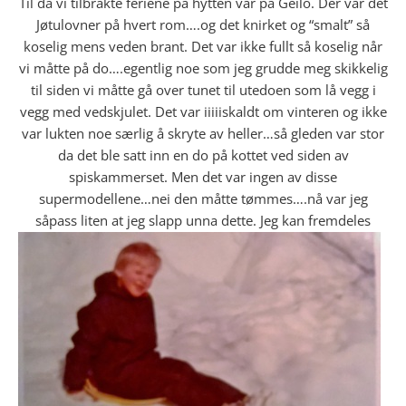
Til da vi tilbrakte feriene på hytten vår på Geilo. Der var det
Jøtulovner på hvert rom….og det knirket og “smalt” så
koselig mens veden brant. Det var ikke fullt så koselig når
vi måtte på do….egentlig noe som jeg grudde meg skikkelig
til siden vi måtte gå over tunet til utedoen som lå vegg i
vegg med vedskjulet. Det var iiiiiskaldt om vinteren og ikke
var lukten noe særlig å skryte av heller…så gleden var stor
da det ble satt inn en do på kottet ved siden av
spiskammerset. Men det var ingen av disse
supermodellene…nei den måtte tømmes….nå var jeg
såpass liten at jeg slapp unna dette.
Jeg kan fremdeles