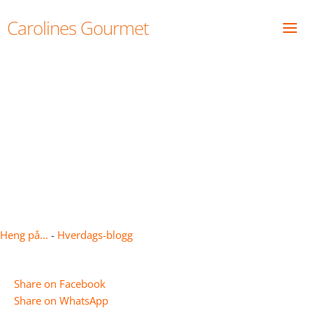
Skip
Carolines Gourmet
to
content
Barbera, Grignolino…..og
Jøtul
Heng på...
-
Hverdags-blogg
Share on Facebook
Share on WhatsApp