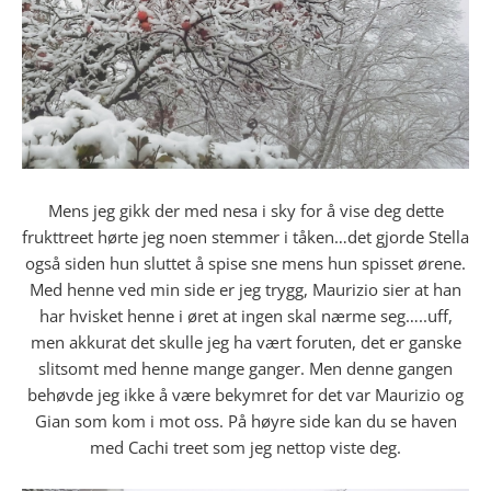
Mens jeg gikk der med nesa i sky for å vise deg dette
frukttreet hørte jeg noen stemmer i tåken…det gjorde Stella
også siden hun sluttet å spise sne mens hun spisset ørene.
Med henne ved min side er jeg trygg, Maurizio sier at han
har hvisket henne i øret at ingen skal nærme seg…..uff,
men akkurat det skulle jeg ha vært foruten, det er ganske
slitsomt med henne mange ganger. Men denne gangen
behøvde jeg ikke å være bekymret for det var Maurizio og
Gian som kom i mot oss. På høyre side kan du se haven
med Cachi treet som jeg nettop viste deg.