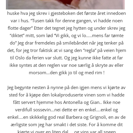
huske hva jeg skrev i gjesteboken det første året innedoen
var i hus. “Tusen takk for denne gangen, vi hadde noen
flotte dager” Etter det tegnet jeg hytten og under skrev jeg
“diktet” mitt, som lød “Vi gikk, og vi lo…..mens far tømte
do” Jeg drar fremdeles på smilebåndet når jeg tenker på
det, for jeg tror faktisk at vi sang den “regla” på veien hjem
til Oslo da ferien var slutt. Og jeg kunne ikke fatte at far
ikke syntes at den reglen var noe særlig å skryte av eller
morsom…den gikk jo til og med rim !
Jeg begynte nesten å nynne på den igjen mens vi kjørte av
sted for å kjøpe den lokalproduserte vinen som vi hadde
fått servert hjemme hos Antonella og Gian.. Ikke noe
verdifull sossevin…nei dette er en enkel….enkel og
enkel….en skikkelig god real Barbera og Grignoli, en av de
ærligste som jeg har smakt i det siste. For å komme dit
kjørte vi over en liten dal…..og vips var all sneen